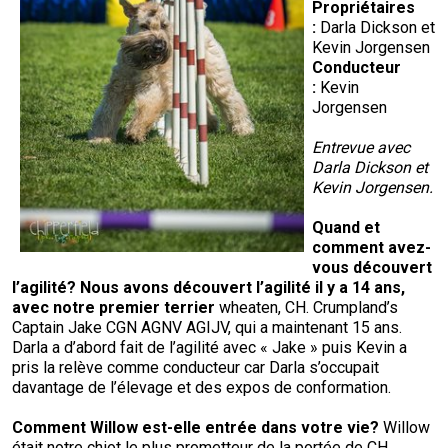
Propriétaires
:
Darla Dickson et
Kevin Jorgensen
Conducteur
:
Kevin
Jorgensen
Entrevue avec
Darla Dickson et
Kevin Jorgensen.
Quand et
comment avez-
vous découvert
l’agilité
? Nous avons découvert l’agilité il y a 14 ans,
avec notre premier terrier
wheaten, CH. Crumpland’s
Captain Jake CGN AGNV AGIJV, qui a maintenant 15 ans.
Darla a d’abord fait de l’agilité avec « Jake » puis Kevin a
pris la relève comme conducteur car Darla s’occupait
davantage de l’élevage et des expos de conformation.
Comment
Willow
est-elle entrée dans votre vie?
Willow
était notre chiot le plus prometteur de la portée de CH.