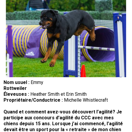
Braque de Weimar
Saint Bernard
Dogue du Tibet
Laika de lakoutie
Nom usuel :
Emmy
Rottweiler
Éleveuses :
Heather Smith et Erin Smith
Propriétaire/
Conductrice
:
Michelle Whistlecraft
Quand et comment avez-vous découvert l’agilité
? Je
participe aux concours d’agilité du CCC avec mes
chiens depuis 15 ans. Lorsque j’ai commencé, l’agilité
devait être un sport pour la « retraite » de mon chien