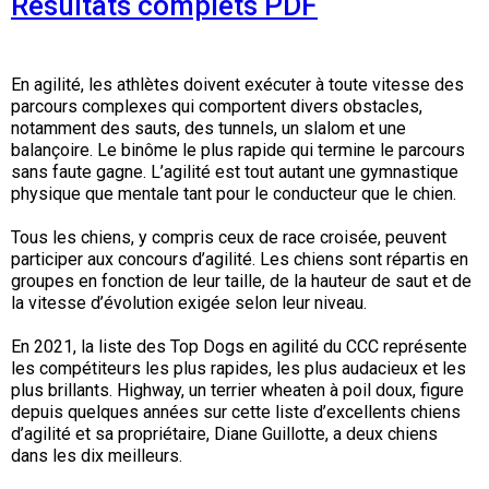
Résultats complets PDF
M9C 5K6
Formulaires
Chiens de berger
Je veux devenir évaluateur
Nutrition
Informations sur l'éducation
Profilage d'ADN
L’Exposition du championnat national du CCC 2026
lundi à vendredi
Le courrier canin
Appenzeller sennenhund
Lévriers et chiens courants
Ressources pour les évaluateurs et les clubs
Santé
Quoi de neuf?
Programme intégré sur la santé des races
Aperçu des événements
9 h à 17 h
En agilité, les athlètes doivent exécuter à toute vitesse des
HNE
parcours complexes qui comportent divers obstacles,
notamment des sauts, des tunnels, un slalom et une
Adhésion au CCC
Bouvier australien
Lévrier afghan
Chiens de compagnie
Organiser un test CGN
Toilettage
FAQ
Éducation des éleveurs
Ressources éducatives
Agilité
Calendrier - événements
balançoire. Le binôme le plus rapide qui termine le parcours
sans faute gagne. L’agilité est tout autant une gymnastique
Adhésion Plus – sans frais
physique que mentale tant pour le conducteur que le chien.
Kelpie australien
Azawakh
Chien esquimau américain (miniature)
Chiens de sport
Chien égaré
Soutien à la communauté des éleveurs
CONDITIONS D’ADMISSIBILITÉ
Concours sur le terrain pour beagles
CanuckDogs.com
Sociétés affiliées
1-855-880-6237
Tous les chiens, y compris ceux de race croisée, peuvent
Berger australien
Basenji
Chien esquimau américain (standard)
Barbet
Terriers
Stratégies en matière de santé des races
Groupe 1 - Chiens de sport
Programme de soutien aux éleveurs de Trupanion
Programme Bon voisin canin du CCC
Procédure pour enregistrer un chien au CCC
Royal Canin
Adhésion au CCC
participer aux concours d’agilité. Les chiens sont répartis en
Bureau des commandes
groupes en fonction de leur taille, de la hauteur de saut et de
la vitesse d’évolution exigée selon leur niveau.
1-800-250-8040
Bouvier australien courte queue
Basset Hound
Bichon frisé
Braque français (Gascogne)
Terrier airedale
Chiens nains
Programme d'ADN
Groupe 2 - Lévriers et chiens courants
Inscription à la Puppy List
Programme de poursuite sur leurre
Procédure pour un numéro d’inscription à l’événement
Répertoire des juges
BFL Canada
Jeunes manieurs
En 2021, la liste des Top Dogs en agilité du CCC représente
orderdesk@ckc.ca
les compétiteurs les plus rapides, les plus audacieux et les
Colley barbu
Beagle
Terrier de Boston
Braque français (Pyrénées)
Terrier Nu Américain
Affenpinscher
Chiens de travail
Programme de certification des éleveurs du CCC
Groupe 3 - Chiens-de-travail
L'importation des chiens
Expositions de conformation
Top Dogs
Days Inn
plus brillants. Highway, un terrier wheaten à poil doux, figure
depuis quelques années sur cette liste d’excellents chiens
d’agilité et sa propriétaire, Diane Guillotte, a deux chiens
Beauceron
Chien de St-Hubert
Bouledogue anglais
Braque d'Auvergne
Terrier américain du Staffordshire
Chien esquimau américain (nain)
Akita
Groupe 4 - Terriers
Bureau des commandes
Épreuve de chien de trait
Top Dogs 2025
Assemblée générale annuelle du CCC
Dodge
FAQ
dans les dix meilleurs.
Quand puis-je m'attendre à recevoir une version PDF de mon