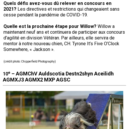
Quels défis avez-vous dû relever en concours en
2021?
Les directives et restrictions qui changeaient sans
cesse pendant la pandémie de COVID-19.
Quelle est la prochaine étape pour Willow?
Willow a
maintenant neuf ans et continuera de participer aux concours
d’agilité en division Vétéran. Par ailleurs, elle servira de
mentor à notre nouveau chien, CH. Tyrone It’s Five O’Clock
Somewhere, « Jackson ».
(
crédit photo
: Chipperfield Photography
)
e
– AGMChV Auldscotia Destn2shyn Aceilidh
10
AGMXJ3 AGMX2 MXP AGSC