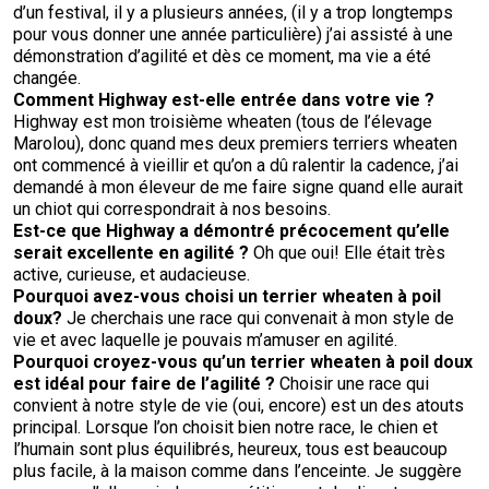
d’un festival, il y a plusieurs années, (il y a trop longtemps
Berger anglais
Chien Ibizan
Terrier tibétain
Setter irlandais
Terrier de Norwich
Caniche (nain)
Grand bouvier suisse
Top Dogs
pour vous donner une année particulière) j’ai assisté à une
démonstration d’agilité et dès ce moment, ma vie a été
Berger polonais de plaine
Lévrier irlandais
Xoloitzcuintli (moyen)
Épagneul cocker américain
Terrier du révérend Russell
Carlin
Chien du Groenland
changée.
Comment
Highway
est-elle entrée dans votre vie
?
Highway est mon troisième wheaten (tous de l’élevage
Berger portugais
Norrbottenspets
Xoloïtzcuintli (standard)
Épagneul d’eau américain
Terrier chasseur de rat
Petit chien russe
Hovawart
Marolou), donc quand mes deux premiers terriers wheaten
ont commencé à vieillir et qu’on a dû ralentir la cadence, j’ai
demandé à mon éleveur de me faire signe quand elle aurait
Puli
Elkhound norvégien
Épagneul bleu de Picardie
Terrier Russell
Terrier à poil soyeux
Chien d’ours de Carélie
un chiot qui correspondrait à nos besoins.
Est-ce que Highway a démontré précocement qu’elle
serait excellente en agilité
?
Oh que oui! Elle était très
Schapendoes néerlandais
Lundehund norvégien
Épagneul breton
Schnauzer (nain)
Fox terrier miniature
Komondor
active, curieuse, et audacieuse.
Pourquoi avez-vous choisi un terrier wheaten à poil
doux?
Je cherchais une race qui convenait à mon style de
Berger Shetland
Otterhound
Épagneul Clumber
Terrier écossais
Terrier de Manchester nain
Kuvasz
vie et avec laquelle je pouvais m’amuser en agilité.
Pourquoi croyez-vous qu’un
terrier wheaten à poil doux
Chien d’eau espagnol
Petit basset griffon vendéen
Épagneul cocker anglais
Terrier Sealyham
Xoloitzcuintli (nain)
Leonberger
est idéal pour faire de l’agilité
?
Choisir une race qui
convient à notre style de vie (oui, encore) est un des atouts
principal. Lorsque l’on choisit bien notre race, le chien et
Vallhund suédois
Pharaoh Hound
Épagneul springer anglais
Terrier Skye
Terrier du Yorkshire
Mastiff
l’humain sont plus équilibrés, heureux, tous est beaucoup
plus facile, à la maison comme dans l’enceinte. Je suggère