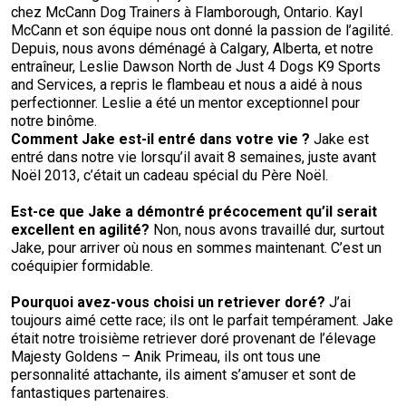
chez McCann Dog Trainers à Flamborough, Ontario. Kayl
McCann et son équipe nous ont donné la passion de l’agilité.
Depuis, nous avons déménagé à Calgary, Alberta, et notre
entraîneur, Leslie Dawson North de Just 4 Dogs K9 Sports
and Services, a repris le flambeau et nous a aidé à nous
perfectionner. Leslie a été un mentor exceptionnel pour
notre binôme.
Comment
Jake
est-il entré dans votre vie
?
Jake est
entré dans notre vie lorsqu’il avait 8 semaines, juste avant
Noël 2013, c’était un cadeau spécial du Père Noël.
Est-ce que Jake a démontré précocement qu’il serait
excellent en agilité
?
Non, nous avons travaillé dur, surtout
Jake, pour arriver où nous en sommes maintenant. C’est un
coéquipier formidable.
Pourquoi avez-vous choisi un retriever doré?
J’ai
toujours aimé cette race; ils ont le parfait tempérament. Jake
était notre troisième retriever doré provenant de l’élevage
Majesty Goldens – Anik Primeau, ils ont tous une
personnalité attachante, ils aiment s’amuser et sont de
fantastiques partenaires.