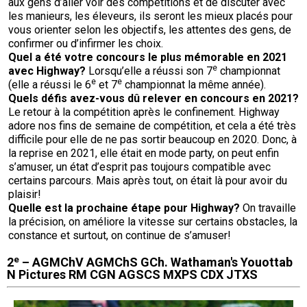
aux gens d’aller voir des compétitions et de discuter avec
Corgi gallois (Cardigan)
Rhodesian ridgeback
Épagneul des champs
Terrier wheaten à poil doux
Mâtin napolitain
les manieurs, les éleveurs, ils seront les mieux placés pour
vous orienter selon les objectifs, les attentes des gens, de
confirmer ou d’infirmer les choix.
Corgi gallois (Pembroke)
Lévrier persan
Épagneul français
Bull terrier du Staffordshire
Terre-Neuve
Quel a été votre concours le plus mémorable en 2021
e
avec
Highway?
Lorsqu’elle a réussi son 7
championnat
e
e
(elle a réussi le 6
et 7
championnat la même année).
Pumi
Shikoku
Épagneul d’eau irlandais
Terrier gallois
Chien d’eau portugais
Quels défis avez-vous dû relever en concours en
2021?
Le retour à la compétition après le confinement. Highway
Lapphund suédois
Whippet
Épagneul Sussex
Terrier blanc du West Highland
Rottweiler
adore nos fins de semaine de compétition, et cela a été très
difficile pour elle de ne pas sortir beaucoup en 2020. Donc, à
la reprise en 2021, elle était en mode party, on peut enfin
Chien nu du Pérou (Perro Sin Pelo Del Peru)
Épagneul springer gallois
Samoyède
s’amuser, un état d’esprit pas toujours compatible avec
certains parcours. Mais après tout, on était là pour avoir du
plaisir!
Spinone italiano
Schnauzer (géant)
Quelle est la prochaine étape pour Highway?
On travaille
la précision, on améliore la vitesse sur certains obstacles, la
constance et surtout, on continue de s’amuser!
Vizsla à poil lisse
Schnauzer (standard)
e
2
– AGMChV AGMChS GCh. Wathaman's Youottab
N Pictures RM CGN AGSCS MXPS CDX JTXS
Vizsla à poil dur
Husky sibérien