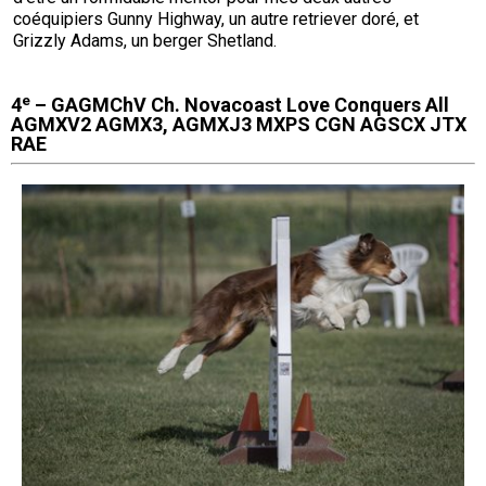
coéquipiers Gunny Highway, un autre retriever doré, et
Grizzly Adams, un berger Shetland.
e
4
– GAGMChV Ch. Novacoast Love Conquers All
AGMXV2 AGMX3, AGMXJ3 MXPS CGN AGSCX JTX
RAE