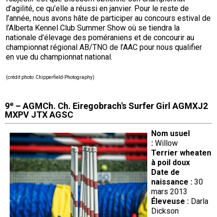
d’agilité, ce qu’elle a réussi en janvier. Pour le reste de
l’année, nous avons hâte de participer au concours estival de
l’Alberta Kennel Club Summer Show où se tiendra la
nationale d’élevage des poméraniens et de concourir au
championnat régional AB/TNO de l’AAC pour nous qualifier
en vue du championnat national.
(
crédit photo
:
Chipperfield-Photography
)
e
9
– AGMCh. Ch. Eiregobrach's Surfer Girl AGMXJ2
MXPV JTX AGSC
Nom usuel
:
Willow
Terrier wheaten
à poil doux
Date de
naissance :
30
mars 2013
Éleveuse :
Darla
Dickson