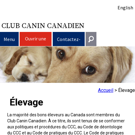
English
CLUB CANIN CANADIEN
Ouvrir une
Menu
Contactez-
session
nous
Sélection d’un chien
Entrer en contact
Éducation du chien
Puppy List
Général
information@ckc.ca
Connexion
Clubs
Décision d’acheter un chien
Propriété responsable
Accueil
>
Élevage
416-675-5511
J'ai oublié mon nom d'utilisateur
Élevage
J'ai oublié mon mot de passe
Élevage
Le choix d’une race
Programme Bon voisin canin du CCC
Éducation
Création d'un club
Sans frais 1-855-364-7252
La majorité des bons éleveurs au Canada sont membres du
5397 Eglinton Avenue W.
Club Canin Canadien. À ce titre, ils sont tenus de se conformer
Événements
Tous les chiens
Trouver un éleveur responsable
Je veux faire tester mon chien
Assurance vétérinaire
Ressources pour les clubs
Standards de race du CCC
Bureau 101
aux politiques et procédures du CCC, au Code de déontologie
Etobicoke (Ontario)
du CCC et au Code de pratiques du CCC. Le Code de pratiques