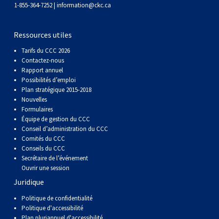
1-855-364-7252 |
information@ckc.ca
Berger anglais
Chien Ibizan
Terrier tibétain
Setter irlandais
Terrier de Norwich
Caniche (nain)
Grand bouvier suisse
Top Dogs
Berger polonais de plaine
Lévrier irlandais
Xoloitzcuintli (moyen)
Épagneul cocker américain
Terrier du révérend Russell
Carlin
Chien du Groenland
Ressources utiles
Tarifs du CCC 2026
Berger portugais
Norrbottenspets
Xoloïtzcuintli (standard)
Épagneul d’eau américain
Terrier chasseur de rat
Petit chien russe
Hovawart
Contactez-nous
Rapport annuel
Possibilités d’emploi
Puli
Elkhound norvégien
Épagneul bleu de Picardie
Terrier Russell
Terrier à poil soyeux
Chien d’ours de Carélie
Plan stratégique 2015-2018
Nouvelles
Formulaires
Schapendoes néerlandais
Lundehund norvégien
Épagneul breton
Schnauzer (nain)
Fox terrier miniature
Komondor
Équipe de gestion du CCC
Conseil d’administration du CCC
Comités du CCC
Berger Shetland
Otterhound
Épagneul Clumber
Terrier écossais
Terrier de Manchester nain
Kuvasz
Conseils du CCC
Secrétaire de l’événement
Ouvrir une session
Chien d’eau espagnol
Petit basset griffon vendéen
Épagneul cocker anglais
Terrier Sealyham
Xoloitzcuintli (nain)
Leonberger
Juridique
Vallhund suédois
Pharaoh Hound
Épagneul springer anglais
Terrier Skye
Terrier du Yorkshire
Mastiff
Politique de confidentialité
Politique d'accessibilité
Plan pluriannuel d'accessibilité