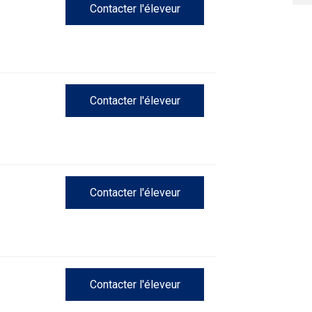
Contacter l'éleveur
Concours
sur
le
terrain
pour
retrievers
Contacter l'éleveur
Concours
sur
le
terrain
pour
épagneuls
de
Contacter l'éleveur
chasse
Sprinter
Contacter l'éleveur
Travail
de
flair