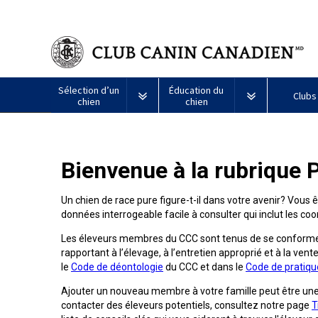
Sélection d’un
Éducation du
Clubs
chien
chien
Puppy List
Propriété responsable
Création d
Bienvenue à la rubrique 
Tous
Programme
Décision d’acheter un chien
Éducation
Ressources
les
Bon
chiens
voisin
Un chien de race pure figure-t-il dans votre avenir? Vous 
Appenzeller
Lévrier
Chien
Barbet
Terrier
Affenpinscher
Akita
Je
canin
données interrogeable facile à consulter qui inclut les 
sennenhund
afghan
esquimau
airedale
veux
du
Le choix d’une race
Assurance vétérinaire
Informatio
américain
faire
CCC
Chiens
Les éleveurs membres du CCC sont tenus de se conformer
(miniature)
tester
Braque
Chien
Malamute
de
mon
rapportant à l’élevage, à l’entretien approprié et à la vente
Bouvier
Azawakh
français
Terrier
esquimau
d’Alaska
berger
chien
Trouver un éleveur
Nutrition
Quoi de ne
le
Code de déontologie
du CCC et dans le
Code de pratiqu
australien
(Gascogne)
Nu
américain
responsable
Chien
Américain
(nain)
Ajouter un nouveau membre à votre famille peut être un
esquimau
Basenji
Berger
Lévriers
contacter des éleveurs potentiels, consultez notre page
T
américain
Je
Santé
FAQ
Kelpie
Braque
d’Anatolie
et