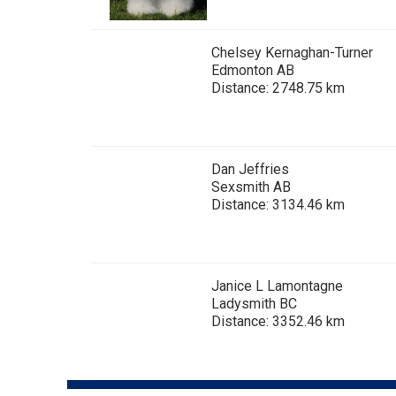
Lévrier
Épagneul
du
persan
d’eau
West
irlandais
Highland
Chelsey Kernaghan-Turner
Edmonton AB
Shikoku
Distance: 2748.75 km
Épagneul
Sussex
Whippet
Épagneul
Dan Jeffries
springer
Chien
Sexsmith AB
gallois
nu
Distance: 3134.46 km
du
Pérou
(Perro
Spinone
Sin
italiano
Pelo
Janice L Lamontagne
Del
Peru)
Ladysmith BC
Vizsla
Distance: 3352.46 km
à
poil
lisse