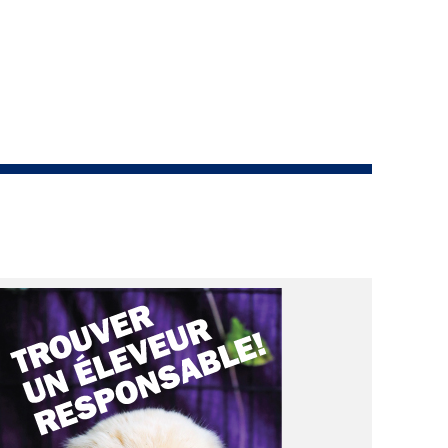
copie papier de mon certificat?
Comment puis-je payer pour mes
demandes?
More...
Besoin d’aide? Le Club est à votre
disposition.
Si vous avez perdu des
documents d'enregistrement
ou des certificats en raison de
circonstances indépendantes
de votre volonté (incendies,
inondations, etc.), veuillez nous
contacter en utilisant l'une des
méthodes ci-dessus et nous
pourrons vous aider à
remplacer vos documents
importants.