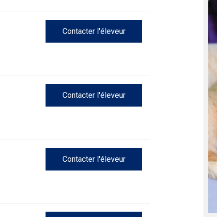
Concours
d'obéissance
Contacter l'éleveur
Épreuve
de
chasse
et
concours
Contacter l'éleveur
sur
le
terrain
pour
chiens
d'arrêt
Contacter l'éleveur
Concours
de
rallye
obéissance