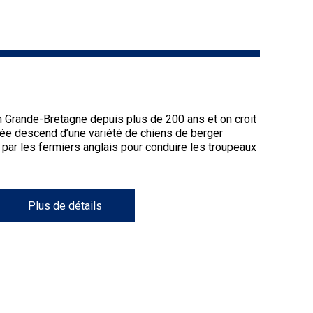
9 h à 17 h
Dodge
HNE
PetTech
Adhésion Plus – sans frais
Solutions
1-855-880-6237
Motel
n Grande-Bretagne depuis plus de 200 ans et on croit
6
tée descend d’une variété de chiens de berger
Bureau des commandes
&
par les fermiers anglais pour conduire les troupeaux
Studio
1-800-250-8040
6
orderdesk@ckc.ca
Plus de détails
Trupanion
FAQ
Quand puis-je m'attendre à recevoir une
version PDF de mon certificat?
Quand puis-je m'attendre à recevoir une