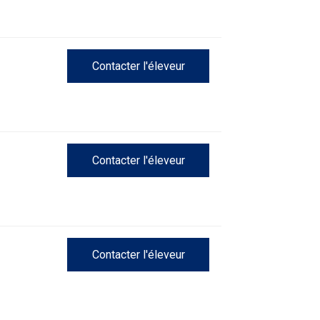
Épreuve
de
Contacter l'éleveur
pistage
Certificat
de
travail
Contacter l'éleveur
Événements
non-
CCC
Titres
Contacter l'éleveur
de
versatilité