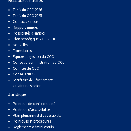
Ressources utiles
(Perro
poil
à
Braque
Bernard
Dogue
Tarifs du CCC 2026
Tarifs du CCC 2025
Sin
lisse
poil
de
du
Laika
Contactez-nous
Rapport annuel
Possibilités d’emploi
Pelo
dur
Weimar
Tibet
de
Plan stratégique 2015-2018
Nouvelles
Del
lakoutie
Formulaires
Équipe de gestion du CCC
Conseil d’administration du CCC
Peru)
Comités du CCC
Conseils du CCC
Secrétaire de l’événement
Ouvrir une session
Juridique
Politique de confidentialité
Politique d'accessibilité
Plan pluriannuel d'accessibilité
Politiques et procédures
Règlements administratifs