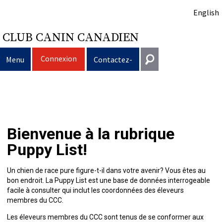
English
CLUB CANIN CANADIEN
Connexion
Menu
Contactez-
nous
Sélection
Entrer en contact
d’un
Éducation
Puppy
Général
Bienvenue à la rubrique
information@ckc.ca
Connexion
chien
du
Clubs
List
Décision
Propriété
Puppy List!
416-675-5511
J'ai oublié mon nom d'utilisateur
J'ai oublié mon mot de passe
chien
Élevage
d’acheter
Le
responsable
Programme
Éducation
Création
Sans frais 1-855-364-7252
Un chien de race pure figure-t-il dans votre avenir? Vous êtes au
bon endroit. La Puppy List est une base de données interrogeable
5397 Eglinton Avenue W.
facile à consulter qui inclut les coordonnées des éleveurs
Événements
un
choix
Tous
Trouver
Bon
Je
Assurance
d'un
Ressources
Standards
Bureau 101
membres du CCC.
Etobicoke (Ontario)
Les éleveurs membres du CCC sont tenus de se conformer aux
M9C 5K6