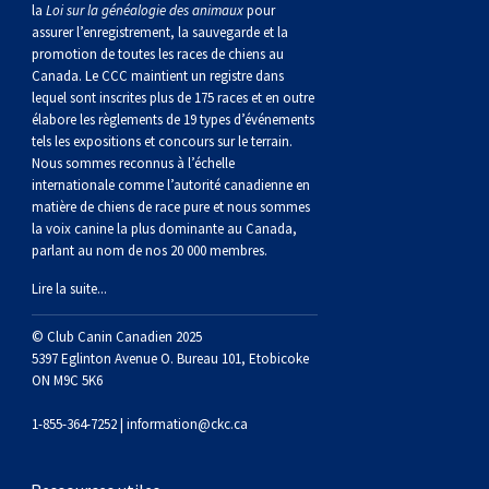
gallois
Corgi
griffon
Hound
Rhodesian
anglais
springer
Épagneul
Skye
Terrier
nain
du
napolitain
Terre-
la
Loi sur la généalogie des animaux
pour
assurer l’enregistrement, la sauvegarde et la
promotion de toutes les races de chiens au
(Cardigan)
gallois
Pumi
vendéen
ridgeback
Lévrier
anglais
des
Épagneul
wheaten
Bull
Yorkshire
Neuve
Chien
Canada. Le CCC maintient un registre dans
lequel sont inscrites plus de 175 races et en outre
élabore les règlements de 19 types d’événements
(Pembroke)
persan
Shikoku
champs
français
Épagneul
à
terrier
Terrier
d’eau
Rottweiler
tels les expositions et concours sur le terrain.
Nous sommes reconnus à l’échelle
internationale comme l’autorité canadienne en
Whippet
d’eau
Épagneul
poil
du
gallois
Terrier
portugais
Samoyède
matière de chiens de race pure et nous sommes
la voix canine la plus dominante au Canada,
Chien
irlandais
Sussex
Épagneul
doux
Staffordshire
blanc
Schnauzer
parlant au nom de nos 20 000 membres.
Lire la suite...
nu
springer
Spinone
du
(géant)
Schnauzer
© Club Canin Canadien 2025
5397 Eglinton Avenue O. Bureau 101, Etobicoke
du
gallois
italiano
Vizsla
West
(standard)
Husky
ON M9C 5K6
1-855-364-7252 |
information@ckc.ca
Pérou
à
Vizsla
Highland
sibérien
Saint