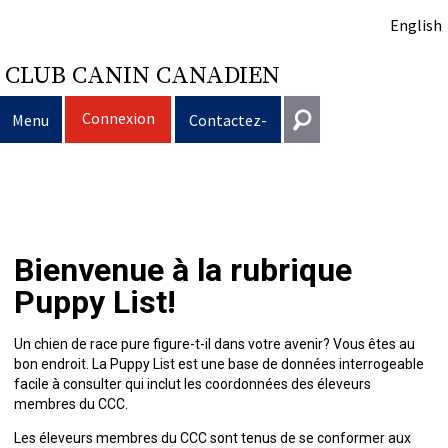
English
CLUB CANIN CANADIEN
Connexion
Menu
Contactez-
nous
Sélection
Entrer en contact
d’un
Éducation
Puppy
Général
Bienvenue à la rubrique
information@ckc.ca
Connexion
chien
du
Clubs
List
Décision
Propriété
Puppy List!
416-675-5511
J'ai oublié mon nom d'utilisateur
J'ai oublié mon mot de passe
chien
Élevage
d’acheter
Le
responsable
Programme
Éducation
Création
Sans frais 1-855-364-7252
Un chien de race pure figure-t-il dans votre avenir? Vous êtes au
bon endroit. La Puppy List est une base de données interrogeable
5397 Eglinton Avenue W.
facile à consulter qui inclut les coordonnées des éleveurs
Événements
un
choix
Tous
Trouver
Bon
Je
Assurance
d'un
Ressources
Standards
Bureau 101
membres du CCC.
Etobicoke (Ontario)
Les éleveurs membres du CCC sont tenus de se conformer aux
M9C 5K6