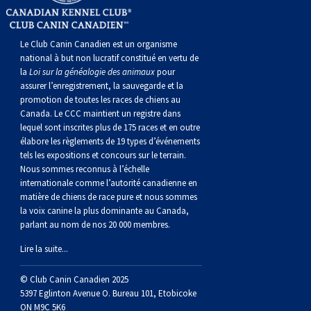
norvégien
anglais
Berger
vendéen
Chien
tibétain
Terrier
tolling
irlandais
Setter
Manchester
de
Terrier
Caniche
Pyrénées
bouvier
Chien
2021
-
2018
et
concours
multidisciplinaires
les
polonais
Berger
Ibizan
Lévrier
tibétain
Xoloitzcuintli
rouge
irlandais
Épagneul
Norfolk
de
Terrier
(nain)
Carlin
suisse
du
Hovawart
2019
épreuves
et
concours
Le Club Canin Canadien est un organisme
national à but non lucratif constitué en vertu de
la
Loi sur la généalogie des animaux
pour
de
portugais
Puli
irlandais
Norrbottenspets
(moyen)
Xoloïtzcuintli
et
cocker
Épagneul
Norwich
du
Terrier
Petit
Groenland
Chien
sur
épreuves
et
assurer l’enregistrement, la sauvegarde et la
promotion de toutes les races de chiens au
Canada. Le CCC maintient un registre dans
plaine
Schapendoes
Elkhound
(standard)
blanc
américain
d’eau
Épagneul
révérend
chasseur
Terrier
chien
Terrier
d’ours
Komondor
le
sur
épreuves
lequel sont inscrites plus de 175 races et en outre
élabore les règlements de 19 types d’événements
tels les expositions et concours sur le terrain.
néerlandais
Berger
norvégien
Lundehund
américain
bleu
Épagneul
Russell
de
Russell
Schnauzer
russe
à
Fox
de
Kuvasz
terrain
le
sur
Nous sommes reconnus à l’échelle
internationale comme l’autorité canadienne en
Shetland
Chien
norvégien
Otterhound
de
breton
Épagneul
rat
(nain)
Terrier
poil
terrier
Terrier
Carélie
Leonberger
terrain
le
matière de chiens de race pure et nous sommes
la voix canine la plus dominante au Canada,
parlant au nom de nos 20 000 membres.
d’eau
Vallhund
Petit
Picardie
Clumber
Épagneul
écossais
Terrier
soyeux
miniature
de
Xoloitzcuintli
Mastiff
terrain
Lire la suite...
espagnol
suédois
Corgi
basset
Pharaoh
cocker
Épagneul
Sealyham
Terrier
Manchester
(nain)
Terrier
Mâtin
© Club Canin Canadien 2025
5397 Eglinton Avenue O. Bureau 101, Etobicoke
ON M9C 5K6