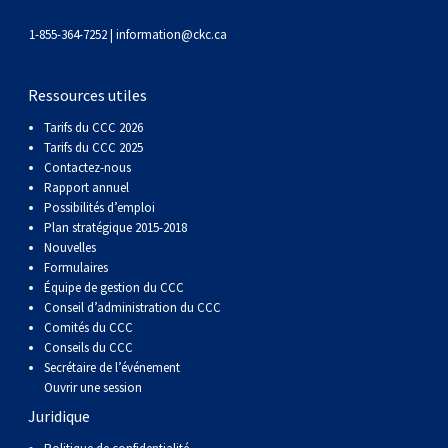
gallois
Corgi
griffon
Hound
Rhodesian
anglais
springer
Épagneul
Skye
Terrier
nain
du
napolitain
Terre-
1-855-364-7252 |
information@ckc.ca
(Cardigan)
gallois
Pumi
vendéen
ridgeback
Lévrier
anglais
des
Épagneul
wheaten
Bull
Yorkshire
Neuve
Chien
Ressources utiles
(Pembroke)
persan
Shikoku
champs
français
Épagneul
à
terrier
Terrier
d’eau
Rottweiler
Tarifs du CCC 2026
Tarifs du CCC 2025
Contactez-nous
Whippet
d’eau
Épagneul
poil
du
gallois
Terrier
portugais
Samoyède
Rapport annuel
Possibilités d’emploi
Chien
irlandais
Sussex
Épagneul
doux
Staffordshire
blanc
Schnauzer
Plan stratégique 2015-2018
Nouvelles
Formulaires
nu
springer
Spinone
du
(géant)
Schnauzer
Équipe de gestion du CCC
Conseil d’administration du CCC
Comités du CCC
du
gallois
italiano
Vizsla
West
(standard)
Husky
Conseils du CCC
Secrétaire de l’événement
Ouvrir une session
Pérou
à
Vizsla
Highland
sibérien
Saint
Juridique