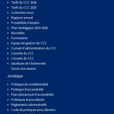
(Perro
poil
à
Braque
Bernard
Dogue
Tarifs du CCC 2026
Tarifs du CCC 2025
Contactez-nous
Sin
lisse
poil
de
du
Laika
Rapport annuel
Possibilités d’emploi
Plan stratégique 2015-2018
Pelo
dur
Weimar
Tibet
de
Nouvelles
Formulaires
Del
lakoutie
Équipe de gestion du CCC
Conseil d’administration du CCC
Comités du CCC
Peru)
Conseils du CCC
Secrétaire de l’événement
Ouvrir une session
Juridique
Politique de confidentialité
Politique d'accessibilité
Plan pluriannuel d'accessibilité
Politiques et procédures
Règlements administratifs
Code de pratiques pour éleveurs