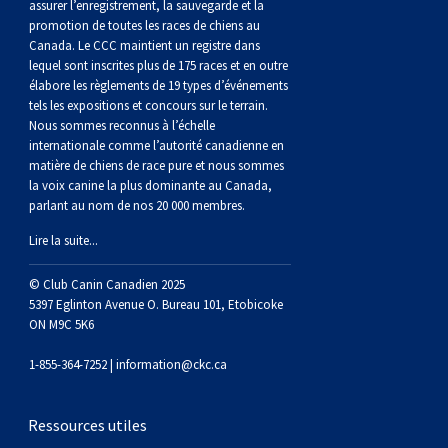
gallois
Corgi
griffon
Hound
Rhodesian
anglais
springer
Épagneul
Skye
Terrier
nain
du
napolitain
Terre-
assurer l’enregistrement, la sauvegarde et la
promotion de toutes les races de chiens au
Canada. Le CCC maintient un registre dans
(Cardigan)
gallois
Pumi
vendéen
ridgeback
Lévrier
anglais
des
Épagneul
wheaten
Bull
Yorkshire
Neuve
Chien
lequel sont inscrites plus de 175 races et en outre
élabore les règlements de 19 types d’événements
tels les expositions et concours sur le terrain.
(Pembroke)
persan
Shikoku
champs
français
Épagneul
à
terrier
Terrier
d’eau
Rottweiler
Nous sommes reconnus à l’échelle
internationale comme l’autorité canadienne en
matière de chiens de race pure et nous sommes
Whippet
d’eau
Épagneul
poil
du
gallois
Terrier
portugais
Samoyède
la voix canine la plus dominante au Canada,
parlant au nom de nos 20 000 membres.
Chien
irlandais
Sussex
Épagneul
doux
Staffordshire
blanc
Schnauzer
Lire la suite...
nu
springer
Spinone
du
(géant)
Schnauzer
© Club Canin Canadien 2025
5397 Eglinton Avenue O. Bureau 101, Etobicoke
ON M9C 5K6
du
gallois
italiano
Vizsla
West
(standard)
Husky
1-855-364-7252 |
information@ckc.ca
Pérou
à
Vizsla
Highland
sibérien
Saint
Ressources utiles