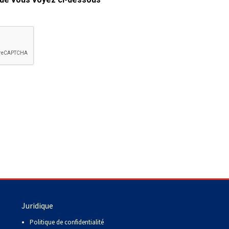
copie papier de mon certificat?
Comment puis-je payer pour mes
demandes?
More...
Besoin d’aide? Le Club est à votre
disposition.
Si vous avez perdu des
documents d'enregistrement
ou des certificats en raison de
circonstances indépendantes
de votre volonté (incendies,
inondations, etc.), veuillez nous
contacter en utilisant l'une des
méthodes ci-dessus et nous
pourrons vous aider à
Juridique
remplacer vos documents
importants.
Politique de confidentialité