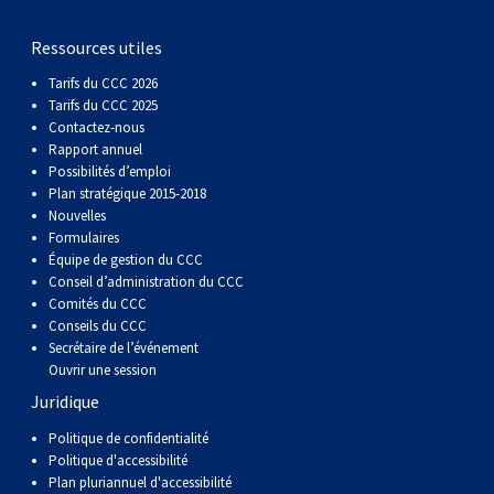
gallois
Corgi
griffon
Hound
Rhodesian
anglais
springer
Épagneul
Skye
Terrier
nain
du
napolitain
Terre-
Ressources utiles
(Cardigan)
gallois
Pumi
vendéen
ridgeback
Lévrier
anglais
des
Épagneul
wheaten
Bull
Yorkshire
Neuve
Chien
Tarifs du CCC 2026
Tarifs du CCC 2025
(Pembroke)
persan
Shikoku
champs
français
Épagneul
à
terrier
Terrier
d’eau
Rottweiler
Contactez-nous
Rapport annuel
Possibilités d’emploi
Whippet
d’eau
Épagneul
poil
du
gallois
Terrier
portugais
Samoyède
Plan stratégique 2015-2018
Nouvelles
Formulaires
Chien
irlandais
Sussex
Épagneul
doux
Staffordshire
blanc
Schnauzer
Équipe de gestion du CCC
Conseil d’administration du CCC
Comités du CCC
nu
springer
Spinone
du
(géant)
Schnauzer
Conseils du CCC
Secrétaire de l’événement
Ouvrir une session
du
gallois
italiano
Vizsla
West
(standard)
Husky
Juridique
Pérou
à
Vizsla
Highland
sibérien
Saint
Politique de confidentialité
Politique d'accessibilité
Plan pluriannuel d'accessibilité