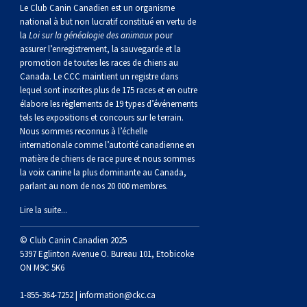
norvégien
anglais
Berger
vendéen
Chien
tibétain
Terrier
tolling
irlandais
Setter
Manchester
de
Terrier
Caniche
Pyrénées
bouvier
Chien
2021
-
2018
et
concours
multidisciplinaires
les
Le Club Canin Canadien est un organisme
national à but non lucratif constitué en vertu de
la
Loi sur la généalogie des animaux
pour
polonais
Berger
Ibizan
Lévrier
tibétain
Xoloitzcuintli
rouge
irlandais
Épagneul
Norfolk
de
Terrier
(nain)
Carlin
suisse
du
Hovawart
2019
épreuves
et
concours
assurer l’enregistrement, la sauvegarde et la
promotion de toutes les races de chiens au
Canada. Le CCC maintient un registre dans
de
portugais
Puli
irlandais
Norrbottenspets
(moyen)
Xoloïtzcuintli
et
cocker
Épagneul
Norwich
du
Terrier
Petit
Groenland
Chien
sur
épreuves
et
lequel sont inscrites plus de 175 races et en outre
élabore les règlements de 19 types d’événements
plaine
Schapendoes
Elkhound
(standard)
blanc
américain
d’eau
Épagneul
révérend
chasseur
Terrier
chien
Terrier
d’ours
Komondor
le
sur
épreuves
tels les expositions et concours sur le terrain.
Nous sommes reconnus à l’échelle
internationale comme l’autorité canadienne en
néerlandais
Berger
norvégien
Lundehund
américain
bleu
Épagneul
Russell
de
Russell
Schnauzer
russe
à
Fox
de
Kuvasz
terrain
le
sur
matière de chiens de race pure et nous sommes
la voix canine la plus dominante au Canada,
parlant au nom de nos 20 000 membres.
Shetland
Chien
norvégien
Otterhound
de
breton
Épagneul
rat
(nain)
Terrier
poil
terrier
Terrier
Carélie
Leonberger
terrain
le
Lire la suite...
d’eau
Vallhund
Petit
Picardie
Clumber
Épagneul
écossais
Terrier
soyeux
miniature
de
Xoloitzcuintli
Mastiff
terrain
© Club Canin Canadien 2025
5397 Eglinton Avenue O. Bureau 101, Etobicoke
ON M9C 5K6
espagnol
suédois
Corgi
basset
Pharaoh
cocker
Épagneul
Sealyham
Terrier
Manchester
(nain)
Terrier
Mâtin
1-855-364-7252 |
information@ckc.ca