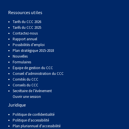
gallois
Corgi
griffon
Hound
Rhodesian
anglais
springer
Épagneul
Skye
Terrier
nain
du
napolitain
Terre-
Ressources utiles
(Cardigan)
gallois
Pumi
vendéen
ridgeback
Lévrier
anglais
des
Épagneul
wheaten
Bull
Yorkshire
Neuve
Chien
Tarifs du CCC 2026
Tarifs du CCC 2025
(Pembroke)
persan
Shikoku
champs
français
Épagneul
à
terrier
Terrier
d’eau
Rottweiler
Contactez-nous
Rapport annuel
Possibilités d’emploi
Whippet
d’eau
Épagneul
poil
du
gallois
Terrier
portugais
Samoyède
Plan stratégique 2015-2018
Nouvelles
Formulaires
Chien
irlandais
Sussex
Épagneul
doux
Staffordshire
blanc
Schnauzer
Équipe de gestion du CCC
Conseil d’administration du CCC
Comités du CCC
nu
springer
Spinone
du
(géant)
Schnauzer
Conseils du CCC
Secrétaire de l’événement
Ouvrir une session
du
gallois
italiano
Vizsla
West
(standard)
Husky
Juridique
Pérou
à
Vizsla
Highland
sibérien
Saint
Politique de confidentialité
Politique d'accessibilité
Plan pluriannuel d'accessibilité