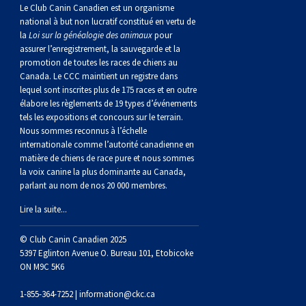
norvégien
anglais
Berger
vendéen
Chien
tibétain
Terrier
tolling
irlandais
Setter
Manchester
de
Terrier
Caniche
Pyrénées
bouvier
Chien
2021
-
2018
et
concours
multidisciplinaires
les
Le Club Canin Canadien est un organisme
national à but non lucratif constitué en vertu de
la
Loi sur la généalogie des animaux
pour
polonais
Berger
Ibizan
Lévrier
tibétain
Xoloitzcuintli
rouge
irlandais
Épagneul
Norfolk
de
Terrier
(nain)
Carlin
suisse
du
Hovawart
2019
épreuves
et
concours
assurer l’enregistrement, la sauvegarde et la
promotion de toutes les races de chiens au
Canada. Le CCC maintient un registre dans
de
portugais
Puli
irlandais
Norrbottenspets
(moyen)
Xoloïtzcuintli
et
cocker
Épagneul
Norwich
du
Terrier
Petit
Groenland
Chien
sur
épreuves
et
lequel sont inscrites plus de 175 races et en outre
élabore les règlements de 19 types d’événements
plaine
Schapendoes
Elkhound
(standard)
blanc
américain
d’eau
Épagneul
révérend
chasseur
Terrier
chien
Terrier
d’ours
Komondor
le
sur
épreuves
tels les expositions et concours sur le terrain.
Nous sommes reconnus à l’échelle
internationale comme l’autorité canadienne en
néerlandais
Berger
norvégien
Lundehund
américain
bleu
Épagneul
Russell
de
Russell
Schnauzer
russe
à
Fox
de
Kuvasz
terrain
le
sur
matière de chiens de race pure et nous sommes
la voix canine la plus dominante au Canada,
parlant au nom de nos 20 000 membres.
Shetland
Chien
norvégien
Otterhound
de
breton
Épagneul
rat
(nain)
Terrier
poil
terrier
Terrier
Carélie
Leonberger
terrain
le
Lire la suite...
d’eau
Vallhund
Petit
Picardie
Clumber
Épagneul
écossais
Terrier
soyeux
miniature
de
Xoloitzcuintli
Mastiff
terrain
© Club Canin Canadien 2025
5397 Eglinton Avenue O. Bureau 101, Etobicoke
ON M9C 5K6
espagnol
suédois
Corgi
basset
Pharaoh
cocker
Épagneul
Sealyham
Terrier
Manchester
(nain)
Terrier
Mâtin
1-855-364-7252 |
information@ckc.ca