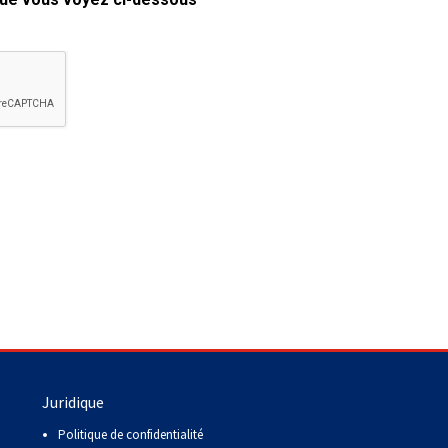
copie papier de mon certificat?
Comment puis-je payer pour mes
demandes?
More...
Besoin d’aide? Le Club est à votre
disposition.
Si vous avez perdu des
documents d'enregistrement
ou des certificats en raison de
circonstances indépendantes
de votre volonté (incendies,
inondations, etc.), veuillez nous
contacter en utilisant l'une des
méthodes ci-dessus et nous
pourrons vous aider à
Juridique
remplacer vos documents
importants.
Politique de confidentialité