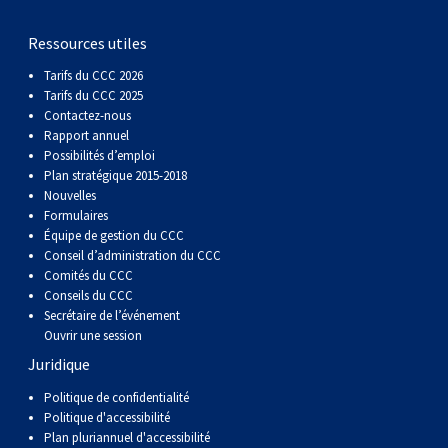
gallois
Corgi
griffon
Hound
Rhodesian
anglais
springer
Épagneul
Skye
Terrier
nain
du
napolitain
Terre-
Ressources utiles
(Cardigan)
gallois
Pumi
vendéen
ridgeback
Lévrier
anglais
des
Épagneul
wheaten
Bull
Yorkshire
Neuve
Chien
Tarifs du CCC 2026
Tarifs du CCC 2025
(Pembroke)
persan
Shikoku
champs
français
Épagneul
à
terrier
Terrier
d’eau
Rottweiler
Contactez-nous
Rapport annuel
Possibilités d’emploi
Whippet
d’eau
Épagneul
poil
du
gallois
Terrier
portugais
Samoyède
Plan stratégique 2015-2018
Nouvelles
Formulaires
Chien
irlandais
Sussex
Épagneul
doux
Staffordshire
blanc
Schnauzer
Équipe de gestion du CCC
Conseil d’administration du CCC
Comités du CCC
nu
springer
Spinone
du
(géant)
Schnauzer
Conseils du CCC
Secrétaire de l’événement
Ouvrir une session
du
gallois
italiano
Vizsla
West
(standard)
Husky
Juridique
Pérou
à
Vizsla
Highland
sibérien
Saint
Politique de confidentialité
Politique d'accessibilité
Plan pluriannuel d'accessibilité