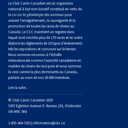
norvégien
anglais
Berger
vendéen
Chien
tibétain
Terrier
tolling
irlandais
Setter
Manchester
de
Terrier
Caniche
Pyrénées
bouvier
Chien
2021
-
2018
et
concours
multidisciplinaires
les
Le Club Canin Canadien est un organisme
national à but non lucratif constitué en vertu de
la
Loi sur la généalogie des animaux
pour
polonais
Berger
Ibizan
Lévrier
tibétain
Xoloitzcuintli
rouge
irlandais
Épagneul
Norfolk
de
Terrier
(nain)
Carlin
suisse
du
Hovawart
2019
épreuves
et
concours
assurer l’enregistrement, la sauvegarde et la
promotion de toutes les races de chiens au
Canada. Le CCC maintient un registre dans
de
portugais
Puli
irlandais
Norrbottenspets
(moyen)
Xoloïtzcuintli
et
cocker
Épagneul
Norwich
du
Terrier
Petit
Groenland
Chien
sur
épreuves
et
lequel sont inscrites plus de 175 races et en outre
élabore les règlements de 19 types d’événements
plaine
Schapendoes
Elkhound
(standard)
blanc
américain
d’eau
Épagneul
révérend
chasseur
Terrier
chien
Terrier
d’ours
Komondor
le
sur
épreuves
tels les expositions et concours sur le terrain.
Nous sommes reconnus à l’échelle
internationale comme l’autorité canadienne en
néerlandais
Berger
norvégien
Lundehund
américain
bleu
Épagneul
Russell
de
Russell
Schnauzer
russe
à
Fox
de
Kuvasz
terrain
le
sur
matière de chiens de race pure et nous sommes
la voix canine la plus dominante au Canada,
parlant au nom de nos 20 000 membres.
Shetland
Chien
norvégien
Otterhound
de
breton
Épagneul
rat
(nain)
Terrier
poil
terrier
Terrier
Carélie
Leonberger
terrain
le
Lire la suite...
d’eau
Vallhund
Petit
Picardie
Clumber
Épagneul
écossais
Terrier
soyeux
miniature
de
Xoloitzcuintli
Mastiff
terrain
© Club Canin Canadien 2025
5397 Eglinton Avenue O. Bureau 101, Etobicoke
ON M9C 5K6
espagnol
suédois
Corgi
basset
Pharaoh
cocker
Épagneul
Sealyham
Terrier
Manchester
(nain)
Terrier
Mâtin
1-855-364-7252 |
information@ckc.ca