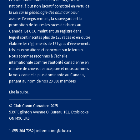
gallois
Corgi
griffon
Hound
Rhodesian
anglais
springer
Épagneul
Skye
Terrier
nain
du
napolitain
Terre-
national à but non lucratif constitué en vertu de
la
Loi sur la généalogie des animaux
pour
(Cardigan)
gallois
Pumi
vendéen
ridgeback
Lévrier
anglais
des
Épagneul
wheaten
Bull
Yorkshire
Neuve
Chien
assurer l’enregistrement, la sauvegarde et la
promotion de toutes les races de chiens au
Canada. Le CCC maintient un registre dans
(Pembroke)
persan
Shikoku
champs
français
Épagneul
à
terrier
Terrier
d’eau
Rottweiler
lequel sont inscrites plus de 175 races et en outre
élabore les règlements de 19 types d’événements
tels les expositions et concours sur le terrain.
Whippet
d’eau
Épagneul
poil
du
gallois
Terrier
portugais
Samoyède
Nous sommes reconnus à l’échelle
internationale comme l’autorité canadienne en
matière de chiens de race pure et nous sommes
Chien
irlandais
Sussex
Épagneul
doux
Staffordshire
blanc
Schnauzer
la voix canine la plus dominante au Canada,
parlant au nom de nos 20 000 membres.
nu
springer
Spinone
du
(géant)
Schnauzer
Lire la suite...
du
gallois
italiano
Vizsla
West
(standard)
Husky
© Club Canin Canadien 2025
5397 Eglinton Avenue O. Bureau 101, Etobicoke
ON M9C 5K6
Pérou
à
Vizsla
Highland
sibérien
Saint
1-855-364-7252 |
information@ckc.ca