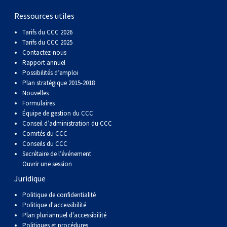
(Perro
poil
à
Braque
Bernard
Dogue
Ressources utiles
Sin
lisse
poil
de
du
Laika
Tarifs du CCC 2026
Tarifs du CCC 2025
Contactez-nous
Pelo
dur
Weimar
Tibet
de
Rapport annuel
Possibilités d’emploi
Plan stratégique 2015-2018
Del
lakoutie
Nouvelles
Formulaires
Équipe de gestion du CCC
Peru)
Conseil d’administration du CCC
Comités du CCC
Conseils du CCC
Secrétaire de l’événement
Ouvrir une session
Juridique
Politique de confidentialité
Politique d'accessibilité
Plan pluriannuel d'accessibilité
Politiques et procédures