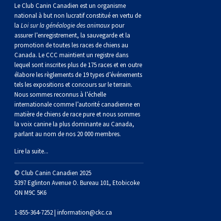
norvégien
anglais
Berger
vendéen
Chien
tibétain
Terrier
tolling
irlandais
Setter
Manchester
de
Terrier
Caniche
Pyrénées
bouvier
Chien
2021
-
2018
et
concours
multidisciplinaires
les
Le Club Canin Canadien est un organisme
national à but non lucratif constitué en vertu de
la
Loi sur la généalogie des animaux
pour
polonais
Berger
Ibizan
Lévrier
tibétain
Xoloitzcuintli
rouge
irlandais
Épagneul
Norfolk
de
Terrier
(nain)
Carlin
suisse
du
Hovawart
2019
épreuves
et
concours
assurer l’enregistrement, la sauvegarde et la
promotion de toutes les races de chiens au
Canada. Le CCC maintient un registre dans
de
portugais
Puli
irlandais
Norrbottenspets
(moyen)
Xoloïtzcuintli
et
cocker
Épagneul
Norwich
du
Terrier
Petit
Groenland
Chien
sur
épreuves
et
lequel sont inscrites plus de 175 races et en outre
élabore les règlements de 19 types d’événements
plaine
Schapendoes
Elkhound
(standard)
blanc
américain
d’eau
Épagneul
révérend
chasseur
Terrier
chien
Terrier
d’ours
Komondor
le
sur
épreuves
tels les expositions et concours sur le terrain.
Nous sommes reconnus à l’échelle
internationale comme l’autorité canadienne en
néerlandais
Berger
norvégien
Lundehund
américain
bleu
Épagneul
Russell
de
Russell
Schnauzer
russe
à
Fox
de
Kuvasz
terrain
le
sur
matière de chiens de race pure et nous sommes
la voix canine la plus dominante au Canada,
parlant au nom de nos 20 000 membres.
Shetland
Chien
norvégien
Otterhound
de
breton
Épagneul
rat
(nain)
Terrier
poil
terrier
Terrier
Carélie
Leonberger
terrain
le
Lire la suite...
d’eau
Vallhund
Petit
Picardie
Clumber
Épagneul
écossais
Terrier
soyeux
miniature
de
Xoloitzcuintli
Mastiff
terrain
© Club Canin Canadien 2025
5397 Eglinton Avenue O. Bureau 101, Etobicoke
ON M9C 5K6
espagnol
suédois
Corgi
basset
Pharaoh
cocker
Épagneul
Sealyham
Terrier
Manchester
(nain)
Terrier
Mâtin
1-855-364-7252 |
information@ckc.ca