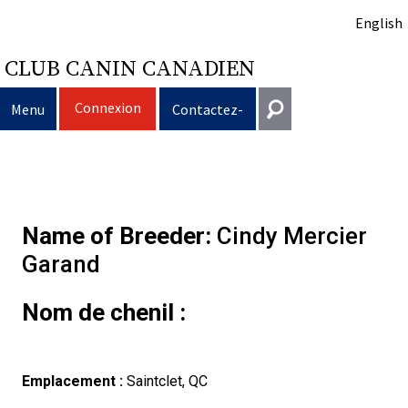
English
CLUB CANIN CANADIEN
Connexion
Menu
Contactez-
nous
Sélection
Entrer en contact
d’un
Éducation
Puppy
Général
Name of Breeder:
Cindy Mercier
information@ckc.ca
Connexion
chien
du
Clubs
List
Décision
Propriété
Garand
416-675-5511
J'ai oublié mon nom d'utilisateur
J'ai oublié mon mot de passe
Nom de chenil :
chien
Élevage
d’acheter
Le
responsable
Programme
Éducation
Création
Sans frais 1-855-364-7252
5397 Eglinton Avenue W.
Événements
un
choix
Tous
Trouver
Bon
Je
Assurance
d'un
Ressources
Standards
Bureau 101
Emplacement :
Saintclet, QC
Etobicoke (Ontario)
M9C 5K6