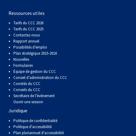
gallois
Corgi
griffon
Hound
Rhodesian
anglais
springer
Épagneul
Skye
Terrier
nain
du
napolitain
Terre-
Ressources utiles
(Cardigan)
gallois
Pumi
vendéen
ridgeback
Lévrier
anglais
des
Épagneul
wheaten
Bull
Yorkshire
Neuve
Chien
Tarifs du CCC 2026
Tarifs du CCC 2025
(Pembroke)
persan
Shikoku
champs
français
Épagneul
à
terrier
Terrier
d’eau
Rottweiler
Contactez-nous
Rapport annuel
Possibilités d’emploi
Whippet
d’eau
Épagneul
poil
du
gallois
Terrier
portugais
Samoyède
Plan stratégique 2015-2018
Nouvelles
Formulaires
Chien
irlandais
Sussex
Épagneul
doux
Staffordshire
blanc
Schnauzer
Équipe de gestion du CCC
Conseil d’administration du CCC
Comités du CCC
nu
springer
Spinone
du
(géant)
Schnauzer
Conseils du CCC
Secrétaire de l’événement
Ouvrir une session
du
gallois
italiano
Vizsla
West
(standard)
Husky
Juridique
Pérou
à
Vizsla
Highland
sibérien
Saint
Politique de confidentialité
Politique d'accessibilité
Plan pluriannuel d'accessibilité