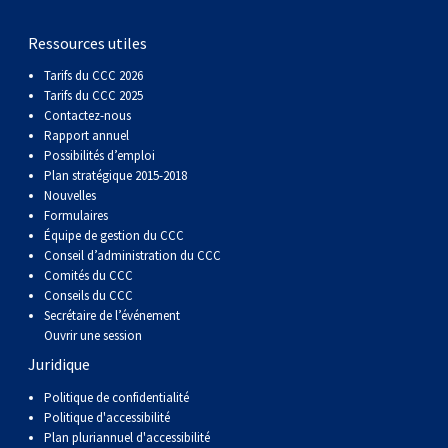
gallois
Corgi
griffon
Hound
Rhodesian
anglais
springer
Épagneul
Skye
Terrier
nain
du
napolitain
Terre-
Ressources utiles
(Cardigan)
gallois
Pumi
vendéen
ridgeback
Lévrier
anglais
des
Épagneul
wheaten
Bull
Yorkshire
Neuve
Chien
Tarifs du CCC 2026
Tarifs du CCC 2025
(Pembroke)
persan
Shikoku
champs
français
Épagneul
à
terrier
Terrier
d’eau
Rottweiler
Contactez-nous
Rapport annuel
Possibilités d’emploi
Whippet
d’eau
Épagneul
poil
du
gallois
Terrier
portugais
Samoyède
Plan stratégique 2015-2018
Nouvelles
Formulaires
Chien
irlandais
Sussex
Épagneul
doux
Staffordshire
blanc
Schnauzer
Équipe de gestion du CCC
Conseil d’administration du CCC
Comités du CCC
nu
springer
Spinone
du
(géant)
Schnauzer
Conseils du CCC
Secrétaire de l’événement
Ouvrir une session
du
gallois
italiano
Vizsla
West
(standard)
Husky
Juridique
Pérou
à
Vizsla
Highland
sibérien
Saint
Politique de confidentialité
Politique d'accessibilité
Plan pluriannuel d'accessibilité