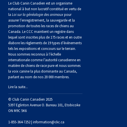
norvégien
anglais
Berger
vendéen
Chien
tibétain
Terrier
tolling
irlandais
Setter
Manchester
de
Terrier
Caniche
Pyrénées
bouvier
Chien
2021
-
2018
et
concours
multidisciplinaires
les
Le Club Canin Canadien est un organisme
national à but non lucratif constitué en vertu de
la
Loi sur la généalogie des animaux
pour
polonais
Berger
Ibizan
Lévrier
tibétain
Xoloitzcuintli
rouge
irlandais
Épagneul
Norfolk
de
Terrier
(nain)
Carlin
suisse
du
Hovawart
2019
épreuves
et
concours
assurer l’enregistrement, la sauvegarde et la
promotion de toutes les races de chiens au
Canada. Le CCC maintient un registre dans
de
portugais
Puli
irlandais
Norrbottenspets
(moyen)
Xoloïtzcuintli
et
cocker
Épagneul
Norwich
du
Terrier
Petit
Groenland
Chien
sur
épreuves
et
lequel sont inscrites plus de 175 races et en outre
élabore les règlements de 19 types d’événements
plaine
Schapendoes
Elkhound
(standard)
blanc
américain
d’eau
Épagneul
révérend
chasseur
Terrier
chien
Terrier
d’ours
Komondor
le
sur
épreuves
tels les expositions et concours sur le terrain.
Nous sommes reconnus à l’échelle
internationale comme l’autorité canadienne en
néerlandais
Berger
norvégien
Lundehund
américain
bleu
Épagneul
Russell
de
Russell
Schnauzer
russe
à
Fox
de
Kuvasz
terrain
le
sur
matière de chiens de race pure et nous sommes
la voix canine la plus dominante au Canada,
parlant au nom de nos 20 000 membres.
Shetland
Chien
norvégien
Otterhound
de
breton
Épagneul
rat
(nain)
Terrier
poil
terrier
Terrier
Carélie
Leonberger
terrain
le
Lire la suite...
d’eau
Vallhund
Petit
Picardie
Clumber
Épagneul
écossais
Terrier
soyeux
miniature
de
Xoloitzcuintli
Mastiff
terrain
© Club Canin Canadien 2025
5397 Eglinton Avenue O. Bureau 101, Etobicoke
ON M9C 5K6
espagnol
suédois
Corgi
basset
Pharaoh
cocker
Épagneul
Sealyham
Terrier
Manchester
(nain)
Terrier
Mâtin
1-855-364-7252 |
information@ckc.ca