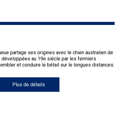
9 h à 17 h
Dodge
HNE
PetTech
Adhésion Plus – sans frais
Solutions
1-855-880-6237
Motel
ueue partage ses origines avec le chien australien de
6
té développées au 19e siècle par les fermiers
Bureau des commandes
&
sembler et conduire le bétail sur le longues distances.
Studio
1-800-250-8040
6
orderdesk@ckc.ca
Plus de détails
Trupanion
FAQ
Quand puis-je m'attendre à recevoir une
version PDF de mon certificat?
Quand puis-je m'attendre à recevoir une