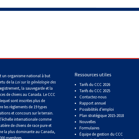
Concours
d'obéissance
Épreuve
de
chasse
et
concours
sur
le
Ressources utiles
terrain
t un organisme national à but
pour
ertu de la
Loi sur la généalogie des
Tarifs du CCC 2026
chiens
egistrement, la sauvegarde et la
Tarifs du CCC 2025
d'arrêt
aces de chiens au Canada. Le CCC
Contactez-nous
lequel sont inscrites plus de
Rapport annuel
re les règlements de 19 types
Possibilités d’emploi
Concours
itions et concours sur le terrain.
de
Plan stratégique 2015-2018
’échelle internationale comme
rallye
Nouvelles
atière de chiens de race pure et
obéissance
Formulaires
ne la plus dominante au Canada,
Équipe de gestion du CCC
 000 membres.