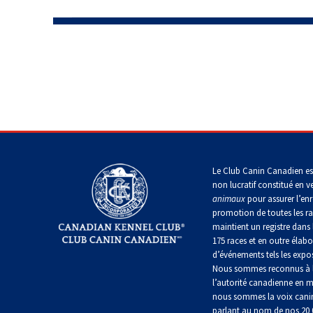
Dachshund
(Baie
italien
Fox-
(teckel
Chesapeake)
Briard
Lhasa
terrier
Grand
standard
apso
(à
danois
à
poil
Chin
poil
Retriever
dur)
Colley
long)
(à
(à
Lowchen
Montagne
poil
poil
Bichon
des
frisé)
dur)
Terrier
maltais
Pyrénées
Dachshund
du
Caniche
(teckel
Glen
(moyen)
standard
Retriever
of
Colley
à
Nain
Grand
(à
Imaal
(à
poil
pinscher
bouvier
poil
poil
Le Club Canin Canadien es
court)
Grand
suisse
plat)
lisse)
non lucratif constitué en v
caniche
Terrier
animaux
pour assurer l’enr
Épagneul
irlandais
promotion de toutes les r
Dachshund
papillon
Chien
Retriever
Chien
(teckel
maintient un registre dans 
Schipperke
du
(doré)
finnois
standard
175 races et en outre élabo
Groenland
de
à
Terrier
d’événements tels les expos
Laponie
Pékinois
poil
Kerry
Nous sommes reconnus à l
dur)
Shiba
Retriever
bleu
l’autorité canadienne en m
inu
Hovawart
(Labrador)
nous sommes la voix cani
Berger
Poméranien
parlant au nom de nos 20