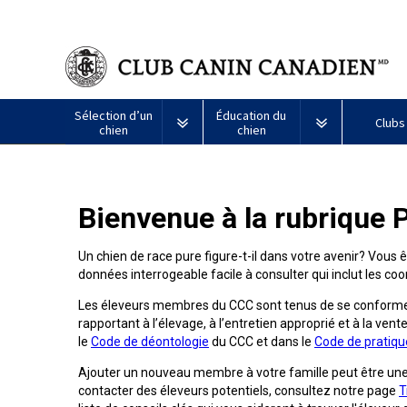
Sélection d’un
Éducation du
Clubs
chien
chien
Puppy List
Propriété responsable
Création d
Bienvenue à la rubrique 
Tous
Programme
Décision d’acheter un chien
Éducation
Ressources
les
Bon
chiens
voisin
Un chien de race pure figure-t-il dans votre avenir? Vous 
Appenzeller
Lévrier
Chien
Barbet
Terrier
Affenpinscher
Akita
Je
canin
données interrogeable facile à consulter qui inclut les 
sennenhund
afghan
esquimau
airedale
veux
du
Le choix d’une race
Assurance vétérinaire
Informatio
américain
faire
CCC
Chiens
Les éleveurs membres du CCC sont tenus de se conformer
(miniature)
tester
Braque
Chien
Malamute
de
mon
rapportant à l’élevage, à l’entretien approprié et à la vente
Bouvier
Azawakh
français
Terrier
esquimau
d’Alaska
berger
chien
Trouver un éleveur
Nutrition
Quoi de ne
le
Code de déontologie
du CCC et dans le
Code de pratiqu
australien
(Gascogne)
Nu
américain
responsable
Chien
Américain
(nain)
Ajouter un nouveau membre à votre famille peut être un
esquimau
Basenji
Berger
Lévriers
contacter des éleveurs potentiels, consultez notre page
T
américain
Je
Santé
FAQ
Kelpie
Braque
d’Anatolie
et