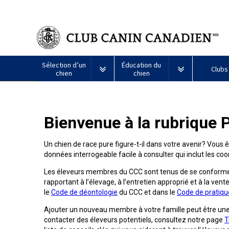
Sélection d’un
Éducation du
Clubs
chien
chien
Puppy List
Propriété responsable
Création d
Bienvenue à la rubrique 
Tous
Programme
Décision d’acheter un chien
Éducation
Ressources
les
Bon
chiens
voisin
Un chien de race pure figure-t-il dans votre avenir? Vous 
Appenzeller
Lévrier
Chien
Barbet
Terrier
Affenpinscher
Akita
Je
canin
données interrogeable facile à consulter qui inclut les 
sennenhund
afghan
esquimau
airedale
veux
du
Le choix d’une race
Assurance vétérinaire
Informatio
américain
faire
CCC
Chiens
Les éleveurs membres du CCC sont tenus de se conformer
(miniature)
tester
Braque
Chien
Malamute
de
mon
rapportant à l’élevage, à l’entretien approprié et à la vente
Bouvier
Azawakh
français
Terrier
esquimau
d’Alaska
berger
chien
Trouver un éleveur
Nutrition
Quoi de ne
le
Code de déontologie
du CCC et dans le
Code de pratiqu
australien
(Gascogne)
Nu
américain
responsable
Chien
Américain
(nain)
Ajouter un nouveau membre à votre famille peut être un
esquimau
Basenji
Berger
Lévriers
contacter des éleveurs potentiels, consultez notre page
T
américain
Je
Santé
FAQ
Kelpie
Braque
d’Anatolie
et