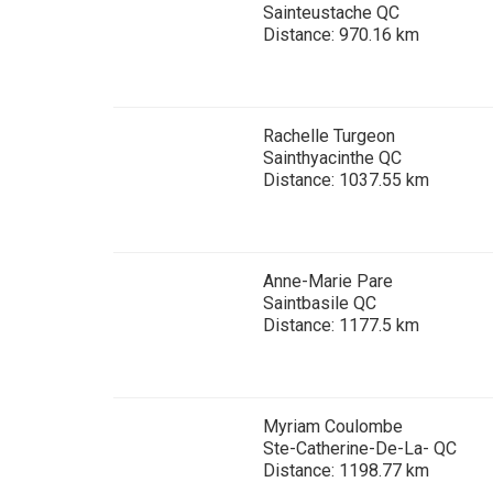
d’eau
Sainteustache QC
Épagneul
Terrier
Husky
espagnol
Clumber
Distance: 970.16 km
Lundehund
Skye
sibérien
norvégien
Vallhund
Épagneul
Terrier
Saint
suédois
cocker
Otterhound
wheaten
Bernard
Rachelle Turgeon
anglais
à
Sainthyacinthe QC
poil
Distance: 1037.55 km
Corgi
doux
Petit
Dogue
gallois
Épagneul
basset
du
(Cardigan)
springer
griffon
Tibet
anglais
vendéen
Bull
terrier
Anne-Marie Pare
Corgi
du
Saintbasile QC
Laika
gallois
Épagneul
Staffordshire
Pharaoh
Distance: 1177.5 km
de
(Pembroke)
des
Hound
lakoutie
champs
Terrier
Pumi
gallois
Rhodesian
Épagneul
Myriam Coulombe
ridgeback
français
Ste-Catherine-De-La- QC
Terrier
Distance: 1198.77 km
blanc