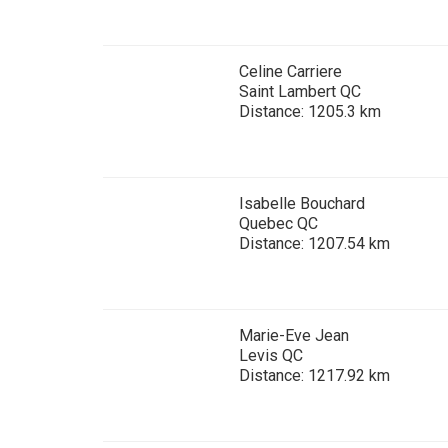
Lévrier
Épagneul
du
persan
d’eau
West
irlandais
Highland
Celine Carriere
Shikoku
Saint Lambert QC
Épagneul
Distance: 1205.3 km
Sussex
Whippet
Épagneul
springer
Isabelle Bouchard
Chien
gallois
nu
Quebec QC
du
Distance: 1207.54 km
Pérou
(Perro
Spinone
Sin
italiano
Pelo
Del
Marie-Eve Jean
Peru)
Levis QC
Vizsla
à
Distance: 1217.92 km
poil
lisse