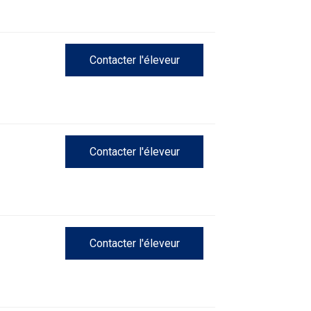
Concours
d'obéissance
Contacter l'éleveur
Épreuve
de
chasse
et
concours
sur
Contacter l'éleveur
le
terrain
pour
chiens
d'arrêt
Contacter l'éleveur
Concours
de
rallye
obéissance