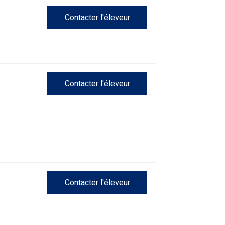
Concours
Contacter l'éleveur
sur
le
terrain
pour
retrievers
Contacter l'éleveur
Concours
sur
le
terrain
pour
épagneuls
de
chasse
Sprinter
Contacter l'éleveur
Travail
de
flair