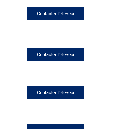
Contacter l'éleveur
Épreuve
de
pistage
Certificat
de
travail
Contacter l'éleveur
Événements
non-
CCC
Contacter l'éleveur
Titres
de
versatilité