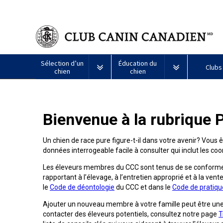
Sélection d’un
Éducation du
Clubs
chien
chien
Puppy List
Propriété responsable
Création d
Bienvenue à la rubrique 
Tous
Programme
Décision d’acheter un chien
Éducation
Ressources
les
Bon
chiens
voisin
Un chien de race pure figure-t-il dans votre avenir? Vous 
Appenzeller
Lévrier
Chien
Barbet
Terrier
Affenpinscher
Akita
Je
canin
données interrogeable facile à consulter qui inclut les 
sennenhund
afghan
esquimau
airedale
veux
du
Le choix d’une race
Assurance vétérinaire
Informatio
américain
faire
CCC
Chiens
Les éleveurs membres du CCC sont tenus de se conformer
(miniature)
tester
Braque
Chien
Malamute
de
mon
rapportant à l’élevage, à l’entretien approprié et à la vente
Bouvier
Azawakh
français
Terrier
esquimau
d’Alaska
berger
chien
Trouver un éleveur
Nutrition
Quoi de ne
le
Code de déontologie
du CCC et dans le
Code de pratiqu
australien
(Gascogne)
Nu
américain
responsable
Chien
Américain
(nain)
Ajouter un nouveau membre à votre famille peut être un
esquimau
Basenji
Berger
Lévriers
contacter des éleveurs potentiels, consultez notre page
T
américain
Je
Santé
FAQ
Kelpie
Braque
d’Anatolie
et