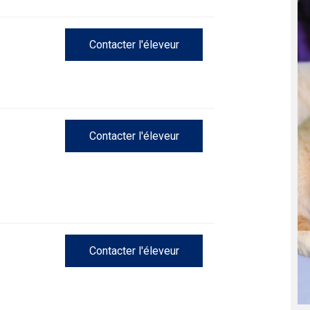
Concours
d'obéissance
Contacter l'éleveur
Épreuve
de
chasse
et
concours
Contacter l'éleveur
sur
le
terrain
pour
chiens
d'arrêt
Concours
Contacter l'éleveur
de
rallye
obéissance