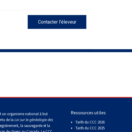
Contacter l'éleveur
Ressources utiles
t un organisme national à but
ertu de la
Loi sur la généalogie des
Tarifs du CCC 2026
egistrement, la sauvegarde et la
Tarifs du CCC 2025
aces de chiens au Canada. Le CCC