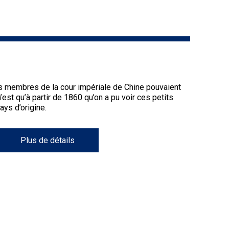
9 h à 17 h
Dodge
HNE
PetTech
Adhésion Plus – sans frais
Solutions
1-855-880-6237
Motel
s membres de la cour impériale de Chine pouvaient
6
est qu’à partir de 1860 qu’on a pu voir ces petits
Bureau des commandes
&
ays d’origine.
Studio
1-800-250-8040
6
orderdesk@ckc.ca
Plus de détails
Trupanion
FAQ
Quand puis-je m'attendre à recevoir une
version PDF de mon certificat?
Quand puis-je m'attendre à recevoir une