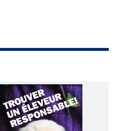
copie papier de mon certificat?
Comment puis-je payer pour mes
demandes?
More...
Besoin d’aide? Le Club est à votre
disposition.
Si vous avez perdu des
documents d'enregistrement
ou des certificats en raison de
circonstances indépendantes
de votre volonté (incendies,
inondations, etc.), veuillez nous
contacter en utilisant l'une des
méthodes ci-dessus et nous
pourrons vous aider à
remplacer vos documents
importants.