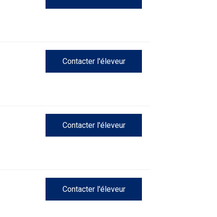
Épreuve
de
pistage
Contacter l'éleveur
Certificat
de
travail
Événements
Contacter l'éleveur
non-
CCC
Titres
de
versatilité
Contacter l'éleveur