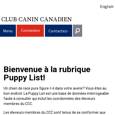
English
CLUB CANIN CANADIEN
Connexion
Menu
Contactez-
nous
Sélection
Entrer en contact
d’un
Éducation
Puppy
Général
Bienvenue à la rubrique
information@ckc.ca
Connexion
chien
du
Clubs
List
Décision
Propriété
Puppy List!
416-675-5511
J'ai oublié mon nom d'utilisateur
J'ai oublié mon mot de passe
chien
Élevage
d’acheter
Le
responsable
Programme
Éducation
Création
Sans frais 1-855-364-7252
Un chien de race pure figure-t-il dans votre avenir? Vous êtes au
bon endroit. La Puppy List est une base de données interrogeable
5397 Eglinton Avenue W.
facile à consulter qui inclut les coordonnées des éleveurs
Événements
un
choix
Tous
Trouver
Bon
Je
Assurance
d'un
Ressources
Standards
Bureau 101
membres du CCC.
Etobicoke (Ontario)
Les éleveurs membres du CCC sont tenus de se conformer aux
M9C 5K6