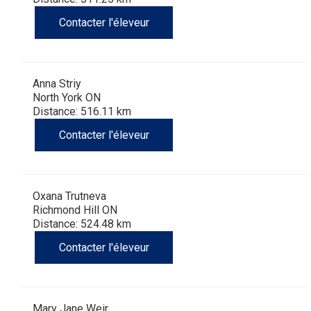
(Perro
poil
à
Braque
Bernard
Dogue
Contacter l'éleveur
Sin
lisse
poil
de
du
Laika
Pelo
dur
Weimar
Tibet
de
Anna Striy
North York ON
Distance: 516.11 km
Del
lakoutie
Contacter l'éleveur
Peru)
Oxana Trutneva
Richmond Hill ON
Distance: 524.48 km
Contacter l'éleveur
Mary Jane Weir