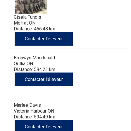
(Perro
poil
à
Braque
Bernard
Dogue
Gisela Tundis
Sin
lisse
poil
de
du
Laika
Moffat ON
Distance: 466.48 km
Pelo
dur
Weimar
Tibet
de
Contacter l'éleveur
Del
lakoutie
Bronwyn Macdonald
Orillia ON
Peru)
Distance: 594.23 km
Contacter l'éleveur
Marlee Davis
Victoria Harbour ON
Distance: 594.49 km
Contacter l'éleveur