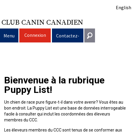
English
CLUB CANIN CANADIEN
Connexion
Menu
Contactez-
nous
Sélection
Entrer en contact
d’un
Éducation
Puppy
Général
Bienvenue à la rubrique
information@ckc.ca
Connexion
chien
du
Clubs
List
Décision
Propriété
Puppy List!
416-675-5511
J'ai oublié mon nom d'utilisateur
J'ai oublié mon mot de passe
chien
Élevage
d’acheter
Le
responsable
Programme
Éducation
Création
Sans frais 1-855-364-7252
Un chien de race pure figure-t-il dans votre avenir? Vous êtes au
bon endroit. La Puppy List est une base de données interrogeable
5397 Eglinton Avenue W.
facile à consulter qui inclut les coordonnées des éleveurs
Événements
un
choix
Tous
Trouver
Bon
Je
Assurance
d'un
Ressources
Standards
Bureau 101
membres du CCC.
Etobicoke (Ontario)
Les éleveurs membres du CCC sont tenus de se conformer aux
M9C 5K6