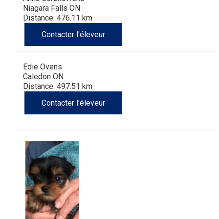
(Perro
poil
à
Braque
Bernard
Dogue
Niagara Falls ON
Distance: 476.11 km
Sin
lisse
poil
de
du
Laika
Contacter l'éleveur
Pelo
dur
Weimar
Tibet
de
Edie Ovens
Caledon ON
Del
lakoutie
Distance: 497.51 km
Contacter l'éleveur
Peru)