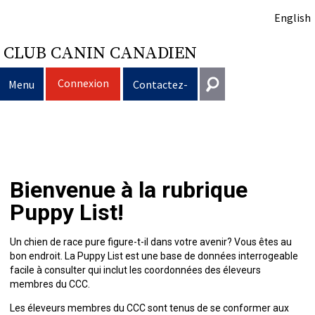
English
CLUB CANIN CANADIEN
Connexion
Menu
Contactez-
nous
Sélection
Entrer en contact
d’un
Éducation
Puppy
Général
Bienvenue à la rubrique
information@ckc.ca
Connexion
chien
du
Clubs
List
Décision
Propriété
Puppy List!
416-675-5511
J'ai oublié mon nom d'utilisateur
J'ai oublié mon mot de passe
chien
Élevage
d’acheter
Le
responsable
Programme
Éducation
Création
Sans frais 1-855-364-7252
Un chien de race pure figure-t-il dans votre avenir? Vous êtes au
bon endroit. La Puppy List est une base de données interrogeable
5397 Eglinton Avenue W.
facile à consulter qui inclut les coordonnées des éleveurs
Événements
un
choix
Tous
Trouver
Bon
Je
Assurance
d'un
Ressources
Standards
Bureau 101
membres du CCC.
Etobicoke (Ontario)
Les éleveurs membres du CCC sont tenus de se conformer aux
M9C 5K6