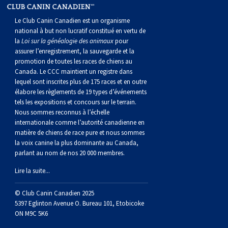
norvégien
anglais
Berger
vendéen
Chien
tibétain
Terrier
tolling
irlandais
Setter
Manchester
de
Terrier
Caniche
Pyrénées
bouvier
Chien
2021
-
2018
et
concours
multidisciplinaires
les
Le Club Canin Canadien est un organisme
polonais
Berger
Ibizan
Lévrier
tibétain
Xoloitzcuintli
rouge
irlandais
Épagneul
Norfolk
de
Terrier
(nain)
Carlin
suisse
du
Hovawart
2019
épreuves
et
concours
national à but non lucratif constitué en vertu de
la
Loi sur la généalogie des animaux
pour
assurer l’enregistrement, la sauvegarde et la
de
portugais
Puli
irlandais
Norrbottenspets
(moyen)
Xoloïtzcuintli
et
cocker
Épagneul
Norwich
du
Terrier
Petit
Groenland
Chien
sur
épreuves
et
promotion de toutes les races de chiens au
Canada. Le CCC maintient un registre dans
lequel sont inscrites plus de 175 races et en outre
plaine
Schapendoes
Elkhound
(standard)
blanc
américain
d’eau
Épagneul
révérend
chasseur
Terrier
chien
Terrier
d’ours
Komondor
le
sur
épreuves
élabore les règlements de 19 types d’événements
tels les expositions et concours sur le terrain.
Nous sommes reconnus à l’échelle
néerlandais
Berger
norvégien
Lundehund
américain
bleu
Épagneul
Russell
de
Russell
Schnauzer
russe
à
Fox
de
Kuvasz
terrain
le
sur
internationale comme l’autorité canadienne en
matière de chiens de race pure et nous sommes
la voix canine la plus dominante au Canada,
Shetland
Chien
norvégien
Otterhound
de
breton
Épagneul
rat
(nain)
Terrier
poil
terrier
Terrier
Carélie
Leonberger
terrain
le
parlant au nom de nos 20 000 membres.
Lire la suite...
d’eau
Vallhund
Petit
Picardie
Clumber
Épagneul
écossais
Terrier
soyeux
miniature
de
Xoloitzcuintli
Mastiff
terrain
© Club Canin Canadien 2025
espagnol
suédois
Corgi
basset
Pharaoh
cocker
Épagneul
Sealyham
Terrier
Manchester
(nain)
Terrier
Mâtin
5397 Eglinton Avenue O. Bureau 101, Etobicoke
ON M9C 5K6