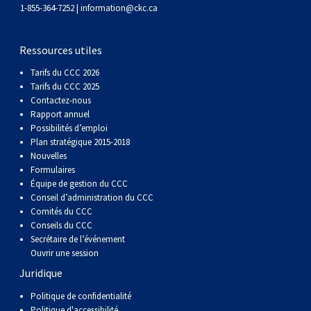
gallois
Corgi
griffon
Hound
Rhodesian
anglais
springer
Épagneul
Skye
Terrier
nain
du
napolitain
Terre-
1-855-364-7252 |
information@ckc.ca
(Cardigan)
gallois
Pumi
vendéen
ridgeback
Lévrier
anglais
des
Épagneul
wheaten
Bull
Yorkshire
Neuve
Chien
Ressources utiles
Tarifs du CCC 2026
(Pembroke)
persan
Shikoku
champs
français
Épagneul
à
terrier
Terrier
d’eau
Rottweiler
Tarifs du CCC 2025
Contactez-nous
Rapport annuel
Whippet
d’eau
Épagneul
poil
du
gallois
Terrier
portugais
Samoyède
Possibilités d’emploi
Plan stratégique 2015-2018
Nouvelles
Chien
irlandais
Sussex
Épagneul
doux
Staffordshire
blanc
Schnauzer
Formulaires
Équipe de gestion du CCC
nu
springer
Spinone
du
(géant)
Schnauzer
Conseil d’administration du CCC
Comités du CCC
Conseils du CCC
du
gallois
italiano
Vizsla
West
(standard)
Husky
Secrétaire de l’événement
Ouvrir une session
Juridique
Pérou
à
Vizsla
Highland
sibérien
Saint
Politique de confidentialité
Politique d'accessibilité