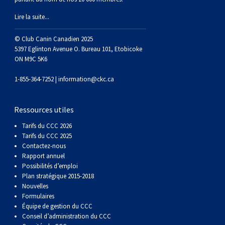
(Perro
poil
à
Braque
Bernard
Dogue
Lire la suite...
Sin
lisse
poil
de
du
Laika
© Club Canin Canadien 2025
5397 Eglinton Avenue O. Bureau 101, Etobicoke
Pelo
dur
Weimar
Tibet
de
ON M9C 5K6
1-855-364-7252 |
information@ckc.ca
Del
lakoutie
Ressources utiles
Peru)
Tarifs du CCC 2026
Tarifs du CCC 2025
Contactez-nous
Rapport annuel
Possibilités d’emploi
Plan stratégique 2015-2018
Nouvelles
Formulaires
Équipe de gestion du CCC
Conseil d’administration du CCC