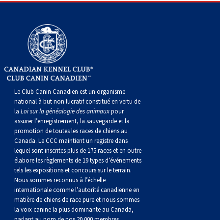
gallois
Corgi
griffon
Hound
Rhodesian
anglais
springer
Épagneul
Skye
Terrier
nain
du
napolitain
Terre-
(Cardigan)
gallois
Pumi
vendéen
ridgeback
Lévrier
anglais
des
Épagneul
wheaten
Bull
Yorkshire
Neuve
Chien
(Pembroke)
persan
Shikoku
champs
français
Épagneul
à
terrier
Terrier
d’eau
Rottweiler
Whippet
d’eau
Épagneul
poil
du
gallois
Terrier
portugais
Samoyède
Le Club Canin Canadien est un organisme
national à but non lucratif constitué en vertu de
Chien
irlandais
Sussex
Épagneul
doux
Staffordshire
blanc
Schnauzer
la
Loi sur la généalogie des animaux
pour
assurer l’enregistrement, la sauvegarde et la
promotion de toutes les races de chiens au
nu
springer
Spinone
du
(géant)
Schnauzer
Canada. Le CCC maintient un registre dans
lequel sont inscrites plus de 175 races et en outre
élabore les règlements de 19 types d’événements
du
gallois
italiano
Vizsla
West
(standard)
Husky
tels les expositions et concours sur le terrain.
Nous sommes reconnus à l’échelle
internationale comme l’autorité canadienne en
Pérou
à
Vizsla
Highland
sibérien
Saint
matière de chiens de race pure et nous sommes
la voix canine la plus dominante au Canada,
parlant au nom de nos 20 000 membres.