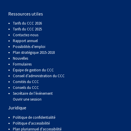
(Perro
poil
à
Braque
Bernard
Dogue
Ressources utiles
Sin
lisse
poil
de
du
Laika
Tarifs du CCC 2026
Tarifs du CCC 2025
Pelo
dur
Weimar
Tibet
de
Contactez-nous
Rapport annuel
Possibilités d’emploi
Del
lakoutie
Plan stratégique 2015-2018
Nouvelles
Formulaires
Peru)
Équipe de gestion du CCC
Conseil d’administration du CCC
Comités du CCC
Conseils du CCC
Secrétaire de l’événement
Ouvrir une session
Juridique
Politique de confidentialité
Politique d'accessibilité
Plan pluriannuel d'accessibilité