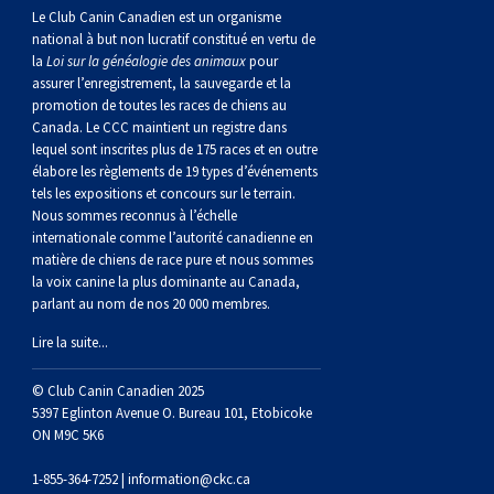
gallois
Corgi
griffon
Hound
Rhodesian
anglais
springer
Épagneul
Skye
Terrier
nain
du
napolitain
Terre-
Le Club Canin Canadien est un organisme
national à but non lucratif constitué en vertu de
la
Loi sur la généalogie des animaux
pour
(Cardigan)
gallois
Pumi
vendéen
ridgeback
Lévrier
anglais
des
Épagneul
wheaten
Bull
Yorkshire
Neuve
Chien
assurer l’enregistrement, la sauvegarde et la
promotion de toutes les races de chiens au
(Pembroke)
persan
Shikoku
champs
français
Épagneul
à
terrier
Terrier
d’eau
Rottweiler
Canada. Le CCC maintient un registre dans
lequel sont inscrites plus de 175 races et en outre
élabore les règlements de 19 types d’événements
Whippet
d’eau
Épagneul
poil
du
gallois
Terrier
portugais
Samoyède
tels les expositions et concours sur le terrain.
Nous sommes reconnus à l’échelle
internationale comme l’autorité canadienne en
Chien
irlandais
Sussex
Épagneul
doux
Staffordshire
blanc
Schnauzer
matière de chiens de race pure et nous sommes
la voix canine la plus dominante au Canada,
parlant au nom de nos 20 000 membres.
nu
springer
Spinone
du
(géant)
Schnauzer
Lire la suite...
du
gallois
italiano
Vizsla
West
(standard)
Husky
© Club Canin Canadien 2025
5397 Eglinton Avenue O. Bureau 101, Etobicoke
Pérou
à
Vizsla
Highland
sibérien
Saint
ON M9C 5K6
1-855-364-7252 |
information@ckc.ca