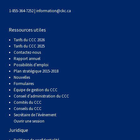
gallois
Corgi
griffon
Hound
Rhodesian
anglais
springer
Épagneul
Skye
Terrier
nain
du
napolitain
Terre-
1-855-364-7252 |
information@ckc.ca
(Cardigan)
gallois
Pumi
vendéen
ridgeback
Lévrier
anglais
des
Épagneul
wheaten
Bull
Yorkshire
Neuve
Chien
Ressources utiles
(Pembroke)
persan
Shikoku
champs
français
Épagneul
à
terrier
Terrier
d’eau
Rottweiler
Tarifs du CCC 2026
Tarifs du CCC 2025
Contactez-nous
Whippet
d’eau
Épagneul
poil
du
gallois
Terrier
portugais
Samoyède
Rapport annuel
Possibilités d’emploi
Chien
irlandais
Sussex
Épagneul
doux
Staffordshire
blanc
Schnauzer
Plan stratégique 2015-2018
Nouvelles
Formulaires
nu
springer
Spinone
du
(géant)
Schnauzer
Équipe de gestion du CCC
Conseil d’administration du CCC
Comités du CCC
du
gallois
italiano
Vizsla
West
(standard)
Husky
Conseils du CCC
Secrétaire de l’événement
Ouvrir une session
Pérou
à
Vizsla
Highland
sibérien
Saint
Juridique