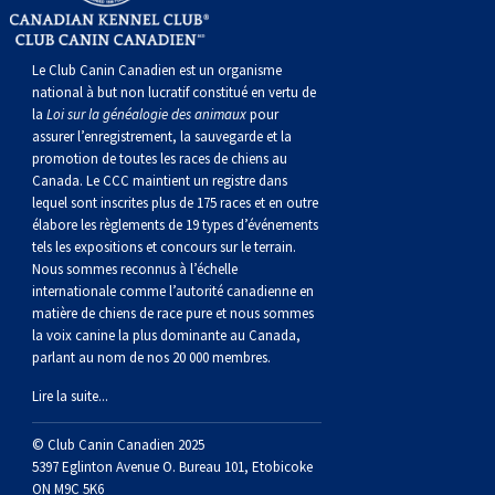
norvégien
anglais
Berger
vendéen
Chien
tibétain
Terrier
tolling
irlandais
Setter
Manchester
de
Terrier
Caniche
Pyrénées
bouvier
Chien
2021
-
2018
et
concours
multidisciplinaires
les
polonais
Berger
Ibizan
Lévrier
tibétain
Xoloitzcuintli
rouge
irlandais
Épagneul
Norfolk
de
Terrier
(nain)
Carlin
suisse
du
Hovawart
2019
épreuves
et
concours
Le Club Canin Canadien est un organisme
national à but non lucratif constitué en vertu de
la
Loi sur la généalogie des animaux
pour
de
portugais
Puli
irlandais
Norrbottenspets
(moyen)
Xoloïtzcuintli
et
cocker
Épagneul
Norwich
du
Terrier
Petit
Groenland
Chien
sur
épreuves
et
assurer l’enregistrement, la sauvegarde et la
promotion de toutes les races de chiens au
Canada. Le CCC maintient un registre dans
plaine
Schapendoes
Elkhound
(standard)
blanc
américain
d’eau
Épagneul
révérend
chasseur
Terrier
chien
Terrier
d’ours
Komondor
le
sur
épreuves
lequel sont inscrites plus de 175 races et en outre
élabore les règlements de 19 types d’événements
tels les expositions et concours sur le terrain.
néerlandais
Berger
norvégien
Lundehund
américain
bleu
Épagneul
Russell
de
Russell
Schnauzer
russe
à
Fox
de
Kuvasz
terrain
le
sur
Nous sommes reconnus à l’échelle
internationale comme l’autorité canadienne en
Shetland
Chien
norvégien
Otterhound
de
breton
Épagneul
rat
(nain)
Terrier
poil
terrier
Terrier
Carélie
Leonberger
terrain
le
matière de chiens de race pure et nous sommes
la voix canine la plus dominante au Canada,
parlant au nom de nos 20 000 membres.
d’eau
Vallhund
Petit
Picardie
Clumber
Épagneul
écossais
Terrier
soyeux
miniature
de
Xoloitzcuintli
Mastiff
terrain
Lire la suite...
espagnol
suédois
Corgi
basset
Pharaoh
cocker
Épagneul
Sealyham
Terrier
Manchester
(nain)
Terrier
Mâtin
© Club Canin Canadien 2025
5397 Eglinton Avenue O. Bureau 101, Etobicoke
ON M9C 5K6