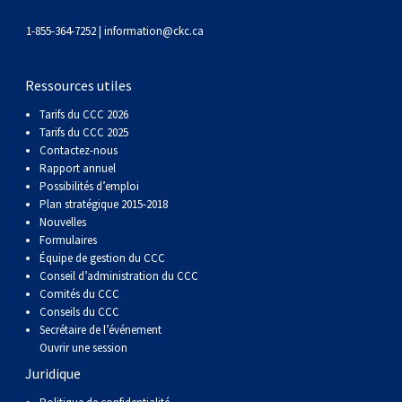
gallois
Corgi
griffon
Hound
Rhodesian
anglais
springer
Épagneul
Skye
Terrier
nain
du
napolitain
Terre-
1-855-364-7252 |
information@ckc.ca
(Cardigan)
gallois
Pumi
vendéen
ridgeback
Lévrier
anglais
des
Épagneul
wheaten
Bull
Yorkshire
Neuve
Chien
Ressources utiles
(Pembroke)
persan
Shikoku
champs
français
Épagneul
à
terrier
Terrier
d’eau
Rottweiler
Tarifs du CCC 2026
Tarifs du CCC 2025
Contactez-nous
Whippet
d’eau
Épagneul
poil
du
gallois
Terrier
portugais
Samoyède
Rapport annuel
Possibilités d’emploi
Chien
irlandais
Sussex
Épagneul
doux
Staffordshire
blanc
Schnauzer
Plan stratégique 2015-2018
Nouvelles
Formulaires
nu
springer
Spinone
du
(géant)
Schnauzer
Équipe de gestion du CCC
Conseil d’administration du CCC
Comités du CCC
du
gallois
italiano
Vizsla
West
(standard)
Husky
Conseils du CCC
Secrétaire de l’événement
Ouvrir une session
Pérou
à
Vizsla
Highland
sibérien
Saint
Juridique