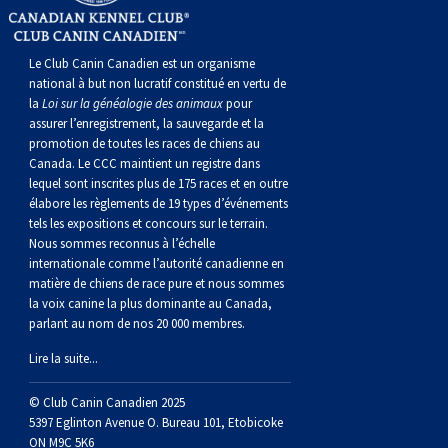
norvégien
anglais
Berger
vendéen
Chien
tibétain
Terrier
tolling
irlandais
Setter
Manchester
de
Terrier
Caniche
Pyrénées
bouvier
Chien
2021
-
2018
et
concours
multidisciplinaires
les
polonais
Berger
Ibizan
Lévrier
tibétain
Xoloitzcuintli
rouge
irlandais
Épagneul
Norfolk
de
Terrier
(nain)
Carlin
suisse
du
Hovawart
2019
épreuves
et
concours
Le Club Canin Canadien est un organisme
national à but non lucratif constitué en vertu de
la
Loi sur la généalogie des animaux
pour
de
portugais
Puli
irlandais
Norrbottenspets
(moyen)
Xoloïtzcuintli
et
cocker
Épagneul
Norwich
du
Terrier
Petit
Groenland
Chien
sur
épreuves
et
assurer l’enregistrement, la sauvegarde et la
promotion de toutes les races de chiens au
Canada. Le CCC maintient un registre dans
plaine
Schapendoes
Elkhound
(standard)
blanc
américain
d’eau
Épagneul
révérend
chasseur
Terrier
chien
Terrier
d’ours
Komondor
le
sur
épreuves
lequel sont inscrites plus de 175 races et en outre
élabore les règlements de 19 types d’événements
tels les expositions et concours sur le terrain.
néerlandais
Berger
norvégien
Lundehund
américain
bleu
Épagneul
Russell
de
Russell
Schnauzer
russe
à
Fox
de
Kuvasz
terrain
le
sur
Nous sommes reconnus à l’échelle
internationale comme l’autorité canadienne en
Shetland
Chien
norvégien
Otterhound
de
breton
Épagneul
rat
(nain)
Terrier
poil
terrier
Terrier
Carélie
Leonberger
terrain
le
matière de chiens de race pure et nous sommes
la voix canine la plus dominante au Canada,
parlant au nom de nos 20 000 membres.
d’eau
Vallhund
Petit
Picardie
Clumber
Épagneul
écossais
Terrier
soyeux
miniature
de
Xoloitzcuintli
Mastiff
terrain
Lire la suite...
espagnol
suédois
Corgi
basset
Pharaoh
cocker
Épagneul
Sealyham
Terrier
Manchester
(nain)
Terrier
Mâtin
© Club Canin Canadien 2025
5397 Eglinton Avenue O. Bureau 101, Etobicoke
ON M9C 5K6