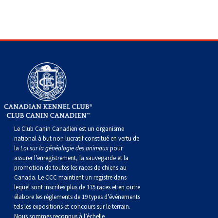
gallois
Corgi
griffon
Hound
Rhodesian
anglais
springer
Épagneul
Skye
Terrier
nain
du
napolitain
Terre-
(Cardigan)
gallois
Pumi
vendéen
ridgeback
Lévrier
anglais
des
Épagneul
wheaten
Bull
Yorkshire
Neuve
Chien
(Pembroke)
persan
Shikoku
champs
français
Épagneul
à
terrier
Terrier
d’eau
Rottweiler
Whippet
d’eau
Épagneul
poil
du
gallois
Terrier
portugais
Samoyède
Chien
irlandais
Sussex
Épagneul
doux
Staffordshire
blanc
Schnauzer
Le Club Canin Canadien est un organisme
nu
springer
Spinone
du
(géant)
Schnauzer
national à but non lucratif constitué en vertu de
la
Loi sur la généalogie des animaux
pour
assurer l’enregistrement, la sauvegarde et la
du
gallois
italiano
Vizsla
West
(standard)
Husky
promotion de toutes les races de chiens au
Canada. Le CCC maintient un registre dans
lequel sont inscrites plus de 175 races et en outre
Pérou
à
Vizsla
Highland
sibérien
Saint
élabore les règlements de 19 types d’événements
tels les expositions et concours sur le terrain.
Nous sommes reconnus à l’échelle