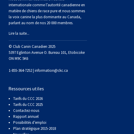
(Perro
poil
à
Braque
Bernard
Dogue
internationale comme l’autorité canadienne en
matière de chiens de race pure et nous sommes
la voix canine la plus dominante au Canada,
Sin
lisse
poil
de
du
Laika
parlant au nom de nos 20 000 membres.
Lire la suite...
Pelo
dur
Weimar
Tibet
de
© Club Canin Canadien 2025
Del
lakoutie
5397 Eglinton Avenue O. Bureau 101, Etobicoke
ON M9C 5K6
Peru)
1-855-364-7252 |
information@ckc.ca
Ressources utiles
Tarifs du CCC 2026
Tarifs du CCC 2025
Contactez-nous
Rapport annuel
Possibilités d’emploi
Plan stratégique 2015-2018