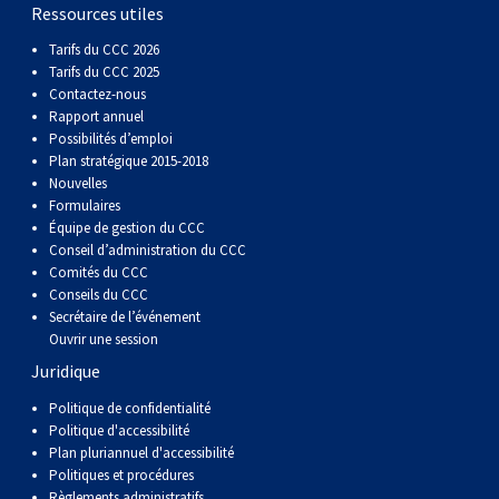
gallois
Corgi
griffon
Hound
Rhodesian
anglais
springer
Épagneul
Skye
Terrier
nain
du
napolitain
Terre-
Ressources utiles
Tarifs du CCC 2026
(Cardigan)
gallois
Pumi
vendéen
ridgeback
Lévrier
anglais
des
Épagneul
wheaten
Bull
Yorkshire
Neuve
Chien
Tarifs du CCC 2025
Contactez-nous
Rapport annuel
(Pembroke)
persan
Shikoku
champs
français
Épagneul
à
terrier
Terrier
d’eau
Rottweiler
Possibilités d’emploi
Plan stratégique 2015-2018
Nouvelles
Whippet
d’eau
Épagneul
poil
du
gallois
Terrier
portugais
Samoyède
Formulaires
Équipe de gestion du CCC
Conseil d’administration du CCC
Chien
irlandais
Sussex
Épagneul
doux
Staffordshire
blanc
Schnauzer
Comités du CCC
Conseils du CCC
nu
springer
Spinone
du
(géant)
Schnauzer
Secrétaire de l’événement
Ouvrir une session
Juridique
du
gallois
italiano
Vizsla
West
(standard)
Husky
Politique de confidentialité
Politique d'accessibilité
Pérou
à
Vizsla
Highland
sibérien
Saint
Plan pluriannuel d'accessibilité
Politiques et procédures
Règlements administratifs