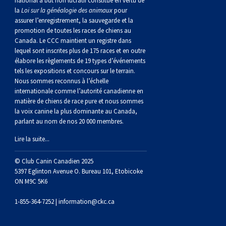
national à but non lucratif constitué en vertu de
norvégien
anglais
Berger
vendéen
Chien
tibétain
Terrier
tolling
irlandais
Setter
Manchester
de
Terrier
Caniche
Pyrénées
bouvier
Chien
2021
-
2018
et
concours
multidisciplinaires
les
la
Loi sur la généalogie des animaux
pour
assurer l’enregistrement, la sauvegarde et la
polonais
Berger
Ibizan
Lévrier
tibétain
Xoloitzcuintli
rouge
irlandais
Épagneul
Norfolk
de
Terrier
(nain)
Carlin
suisse
du
Hovawart
2019
épreuves
et
concours
promotion de toutes les races de chiens au
Canada. Le CCC maintient un registre dans
lequel sont inscrites plus de 175 races et en outre
de
portugais
Puli
irlandais
Norrbottenspets
(moyen)
Xoloïtzcuintli
et
cocker
Épagneul
Norwich
du
Terrier
Petit
Groenland
Chien
sur
épreuves
et
élabore les règlements de 19 types d’événements
tels les expositions et concours sur le terrain.
Nous sommes reconnus à l’échelle
plaine
Schapendoes
Elkhound
(standard)
blanc
américain
d’eau
Épagneul
révérend
chasseur
Terrier
chien
Terrier
d’ours
Komondor
le
sur
épreuves
internationale comme l’autorité canadienne en
matière de chiens de race pure et nous sommes
la voix canine la plus dominante au Canada,
néerlandais
Berger
norvégien
Lundehund
américain
bleu
Épagneul
Russell
de
Russell
Schnauzer
russe
à
Fox
de
Kuvasz
terrain
le
sur
parlant au nom de nos 20 000 membres.
Lire la suite...
Shetland
Chien
norvégien
Otterhound
de
breton
Épagneul
rat
(nain)
Terrier
poil
terrier
Terrier
Carélie
Leonberger
terrain
le
© Club Canin Canadien 2025
d’eau
Vallhund
Petit
Picardie
Clumber
Épagneul
écossais
Terrier
soyeux
miniature
de
Xoloitzcuintli
Mastiff
terrain
5397 Eglinton Avenue O. Bureau 101, Etobicoke
ON M9C 5K6
espagnol
suédois
Corgi
basset
Pharaoh
cocker
Épagneul
Sealyham
Terrier
Manchester
(nain)
Terrier
Mâtin
1-855-364-7252 |
information@ckc.ca