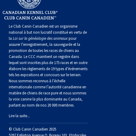
gallois
Corgi
griffon
Hound
Rhodesian
anglais
springer
Épagneul
Skye
Terrier
nain
du
napolitain
Terre-
(Cardigan)
gallois
Pumi
vendéen
ridgeback
Lévrier
anglais
des
Épagneul
wheaten
Bull
Yorkshire
Neuve
Chien
Le Club Canin Canadien est un organisme
national à but non lucratif constitué en vertu de
(Pembroke)
persan
Shikoku
champs
français
Épagneul
à
terrier
Terrier
d’eau
Rottweiler
la
Loi sur la généalogie des animaux
pour
assurer l’enregistrement, la sauvegarde et la
promotion de toutes les races de chiens au
Whippet
d’eau
Épagneul
poil
du
gallois
Terrier
portugais
Samoyède
Canada. Le CCC maintient un registre dans
lequel sont inscrites plus de 175 races et en outre
Chien
irlandais
Sussex
Épagneul
doux
Staffordshire
blanc
Schnauzer
élabore les règlements de 19 types d’événements
tels les expositions et concours sur le terrain.
Nous sommes reconnus à l’échelle
nu
springer
Spinone
du
(géant)
Schnauzer
internationale comme l’autorité canadienne en
matière de chiens de race pure et nous sommes
la voix canine la plus dominante au Canada,
du
gallois
italiano
Vizsla
West
(standard)
Husky
parlant au nom de nos 20 000 membres.
Lire la suite...
Pérou
à
Vizsla
Highland
sibérien
Saint
© Club Canin Canadien 2025
5397 Eglinton Avenue O. Bureau 101, Etobicoke