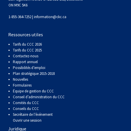
(Perro
poil
à
Braque
Bernard
Dogue
ON M9C 5K6
Sin
lisse
poil
de
du
Laika
1-855-364-7252 |
information@ckc.ca
Pelo
dur
Weimar
Tibet
de
Ressources utiles
Tarifs du CCC 2026
Del
lakoutie
Tarifs du CCC 2025
Contactez-nous
Rapport annuel
Peru)
Possibilités d’emploi
Plan stratégique 2015-2018
Nouvelles
Formulaires
Équipe de gestion du CCC
Conseil d’administration du CCC
Comités du CCC
Conseils du CCC
Secrétaire de l’événement
Ouvrir une session
Juridique