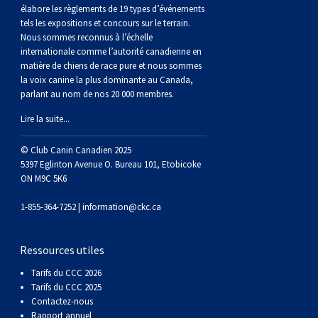
(Perro
poil
à
Braque
Bernard
Dogue
élabore les règlements de 19 types d’événements
tels les expositions et concours sur le terrain.
Nous sommes reconnus à l’échelle
Sin
lisse
poil
de
du
Laika
internationale comme l’autorité canadienne en
matière de chiens de race pure et nous sommes
la voix canine la plus dominante au Canada,
Pelo
dur
Weimar
Tibet
de
parlant au nom de nos 20 000 membres.
Lire la suite...
Del
lakoutie
© Club Canin Canadien 2025
Peru)
5397 Eglinton Avenue O. Bureau 101, Etobicoke
ON M9C 5K6
1-855-364-7252 |
information@ckc.ca
Ressources utiles
Tarifs du CCC 2026
Tarifs du CCC 2025
Contactez-nous
Rapport annuel