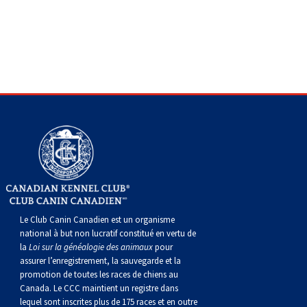
gallois
Corgi
griffon
Hound
Rhodesian
anglais
springer
Épagneul
Skye
Terrier
nain
du
napolitain
Terre-
(Cardigan)
gallois
Pumi
vendéen
ridgeback
Lévrier
anglais
des
Épagneul
wheaten
Bull
Yorkshire
Neuve
Chien
(Pembroke)
persan
Shikoku
champs
français
Épagneul
à
terrier
Terrier
d’eau
Rottweiler
Whippet
d’eau
Épagneul
poil
du
gallois
Terrier
portugais
Samoyède
Chien
irlandais
Sussex
Épagneul
doux
Staffordshire
blanc
Schnauzer
nu
springer
Spinone
du
(géant)
Schnauzer
Le Club Canin Canadien est un organisme
du
gallois
italiano
Vizsla
West
(standard)
Husky
national à but non lucratif constitué en vertu de
la
Loi sur la généalogie des animaux
pour
assurer l’enregistrement, la sauvegarde et la
Pérou
à
Vizsla
Highland
sibérien
Saint
promotion de toutes les races de chiens au
Canada. Le CCC maintient un registre dans
lequel sont inscrites plus de 175 races et en outre