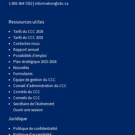
gallois
Corgi
griffon
Hound
Rhodesian
anglais
springer
Épagneul
Skye
Terrier
nain
du
napolitain
Terre-
1-855-364-7252 |
information@ckc.ca
(Cardigan)
gallois
Pumi
vendéen
ridgeback
Lévrier
anglais
des
Épagneul
wheaten
Bull
Yorkshire
Neuve
Chien
Ressources utiles
Tarifs du CCC 2026
(Pembroke)
persan
Shikoku
champs
français
Épagneul
à
terrier
Terrier
d’eau
Rottweiler
Tarifs du CCC 2025
Contactez-nous
Rapport annuel
Whippet
d’eau
Épagneul
poil
du
gallois
Terrier
portugais
Samoyède
Possibilités d’emploi
Plan stratégique 2015-2018
Nouvelles
Chien
irlandais
Sussex
Épagneul
doux
Staffordshire
blanc
Schnauzer
Formulaires
Équipe de gestion du CCC
nu
springer
Spinone
du
(géant)
Schnauzer
Conseil d’administration du CCC
Comités du CCC
Conseils du CCC
du
gallois
italiano
Vizsla
West
(standard)
Husky
Secrétaire de l’événement
Ouvrir une session
Juridique
Pérou
à
Vizsla
Highland
sibérien
Saint
Politique de confidentialité
Politique d'accessibilité