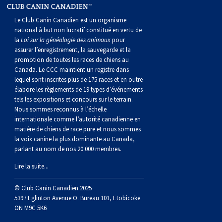
norvégien
anglais
Berger
vendéen
Chien
tibétain
Terrier
tolling
irlandais
Setter
Manchester
de
Terrier
Caniche
Pyrénées
bouvier
Chien
2021
-
2018
et
concours
multidisciplinaires
les
Le Club Canin Canadien est un organisme
polonais
Berger
Ibizan
Lévrier
tibétain
Xoloitzcuintli
rouge
irlandais
Épagneul
Norfolk
de
Terrier
(nain)
Carlin
suisse
du
Hovawart
2019
épreuves
et
concours
national à but non lucratif constitué en vertu de
la
Loi sur la généalogie des animaux
pour
assurer l’enregistrement, la sauvegarde et la
de
portugais
Puli
irlandais
Norrbottenspets
(moyen)
Xoloïtzcuintli
et
cocker
Épagneul
Norwich
du
Terrier
Petit
Groenland
Chien
sur
épreuves
et
promotion de toutes les races de chiens au
Canada. Le CCC maintient un registre dans
lequel sont inscrites plus de 175 races et en outre
plaine
Schapendoes
Elkhound
(standard)
blanc
américain
d’eau
Épagneul
révérend
chasseur
Terrier
chien
Terrier
d’ours
Komondor
le
sur
épreuves
élabore les règlements de 19 types d’événements
tels les expositions et concours sur le terrain.
Nous sommes reconnus à l’échelle
néerlandais
Berger
norvégien
Lundehund
américain
bleu
Épagneul
Russell
de
Russell
Schnauzer
russe
à
Fox
de
Kuvasz
terrain
le
sur
internationale comme l’autorité canadienne en
matière de chiens de race pure et nous sommes
la voix canine la plus dominante au Canada,
Shetland
Chien
norvégien
Otterhound
de
breton
Épagneul
rat
(nain)
Terrier
poil
terrier
Terrier
Carélie
Leonberger
terrain
le
parlant au nom de nos 20 000 membres.
Lire la suite...
d’eau
Vallhund
Petit
Picardie
Clumber
Épagneul
écossais
Terrier
soyeux
miniature
de
Xoloitzcuintli
Mastiff
terrain
© Club Canin Canadien 2025
espagnol
suédois
Corgi
basset
Pharaoh
cocker
Épagneul
Sealyham
Terrier
Manchester
(nain)
Terrier
Mâtin
5397 Eglinton Avenue O. Bureau 101, Etobicoke
ON M9C 5K6