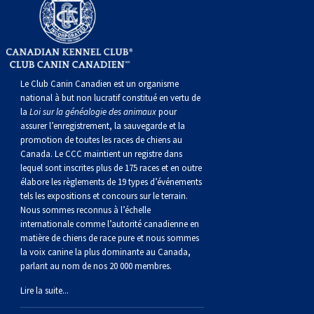
gallois
Corgi
griffon
Hound
Rhodesian
anglais
springer
Épagneul
Skye
Terrier
nain
du
napolitain
Terre-
(Cardigan)
gallois
Pumi
vendéen
ridgeback
Lévrier
anglais
des
Épagneul
wheaten
Bull
Yorkshire
Neuve
Chien
(Pembroke)
persan
Shikoku
champs
français
Épagneul
à
terrier
Terrier
d’eau
Rottweiler
Le Club Canin Canadien est un organisme
national à but non lucratif constitué en vertu de
la
Loi sur la généalogie des animaux
pour
Whippet
d’eau
Épagneul
poil
du
gallois
Terrier
portugais
Samoyède
assurer l’enregistrement, la sauvegarde et la
promotion de toutes les races de chiens au
Canada. Le CCC maintient un registre dans
Chien
irlandais
Sussex
Épagneul
doux
Staffordshire
blanc
Schnauzer
lequel sont inscrites plus de 175 races et en outre
élabore les règlements de 19 types d’événements
tels les expositions et concours sur le terrain.
nu
springer
Spinone
du
(géant)
Schnauzer
Nous sommes reconnus à l’échelle
internationale comme l’autorité canadienne en
du
gallois
italiano
Vizsla
West
(standard)
Husky
matière de chiens de race pure et nous sommes
la voix canine la plus dominante au Canada,
parlant au nom de nos 20 000 membres.
Pérou
à
Vizsla
Highland
sibérien
Saint
Lire la suite...