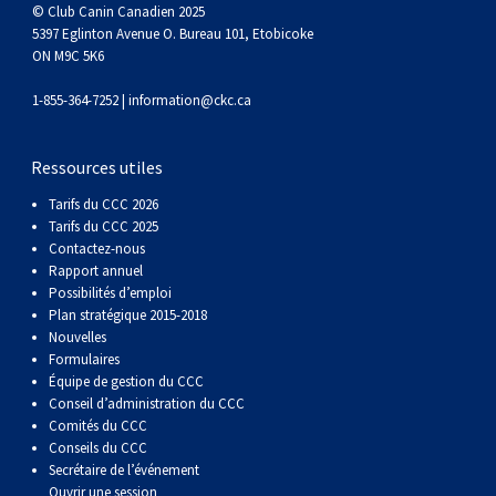
(Perro
poil
à
Braque
Bernard
Dogue
© Club Canin Canadien 2025
5397 Eglinton Avenue O. Bureau 101, Etobicoke
ON M9C 5K6
Sin
lisse
poil
de
du
Laika
1-855-364-7252 |
information@ckc.ca
Pelo
dur
Weimar
Tibet
de
Ressources utiles
Del
lakoutie
Tarifs du CCC 2026
Tarifs du CCC 2025
Contactez-nous
Peru)
Rapport annuel
Possibilités d’emploi
Plan stratégique 2015-2018
Nouvelles
Formulaires
Équipe de gestion du CCC
Conseil d’administration du CCC
Comités du CCC
Conseils du CCC
Secrétaire de l’événement
Ouvrir une session