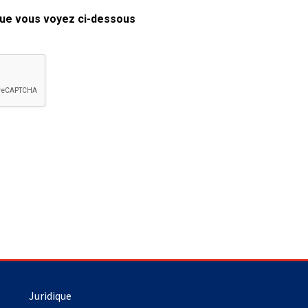
 que vous voyez ci-dessous
Juridique