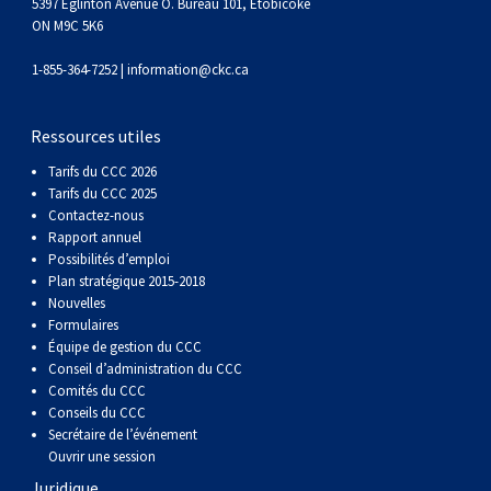
gallois
Corgi
griffon
Hound
Rhodesian
anglais
springer
Épagneul
Skye
Terrier
nain
du
napolitain
Terre-
5397 Eglinton Avenue O. Bureau 101, Etobicoke
ON M9C 5K6
(Cardigan)
gallois
Pumi
vendéen
ridgeback
Lévrier
anglais
des
Épagneul
wheaten
Bull
Yorkshire
Neuve
Chien
1-855-364-7252 |
information@ckc.ca
(Pembroke)
persan
Shikoku
champs
français
Épagneul
à
terrier
Terrier
d’eau
Rottweiler
Ressources utiles
Tarifs du CCC 2026
Whippet
d’eau
Épagneul
poil
du
gallois
Terrier
portugais
Samoyède
Tarifs du CCC 2025
Contactez-nous
Rapport annuel
Chien
irlandais
Sussex
Épagneul
doux
Staffordshire
blanc
Schnauzer
Possibilités d’emploi
Plan stratégique 2015-2018
Nouvelles
nu
springer
Spinone
du
(géant)
Schnauzer
Formulaires
Équipe de gestion du CCC
Conseil d’administration du CCC
du
gallois
italiano
Vizsla
West
(standard)
Husky
Comités du CCC
Conseils du CCC
Pérou
à
Vizsla
Highland
sibérien
Saint
Secrétaire de l’événement
Ouvrir une session
Juridique