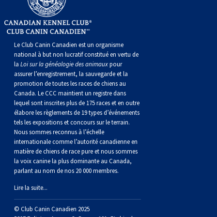
norvégien
anglais
Berger
vendéen
Chien
tibétain
Terrier
tolling
irlandais
Setter
Manchester
de
Terrier
Caniche
Pyrénées
bouvier
Chien
2021
-
2018
et
concours
multidisciplinaires
les
polonais
Berger
Ibizan
Lévrier
tibétain
Xoloitzcuintli
rouge
irlandais
Épagneul
Norfolk
de
Terrier
(nain)
Carlin
suisse
du
Hovawart
2019
épreuves
et
concours
Le Club Canin Canadien est un organisme
national à but non lucratif constitué en vertu de
de
portugais
Puli
irlandais
Norrbottenspets
(moyen)
Xoloïtzcuintli
et
cocker
Épagneul
Norwich
du
Terrier
Petit
Groenland
Chien
sur
épreuves
et
la
Loi sur la généalogie des animaux
pour
assurer l’enregistrement, la sauvegarde et la
plaine
Schapendoes
Elkhound
(standard)
blanc
américain
d’eau
Épagneul
révérend
chasseur
Terrier
chien
Terrier
d’ours
Komondor
le
sur
épreuves
promotion de toutes les races de chiens au
Canada. Le CCC maintient un registre dans
lequel sont inscrites plus de 175 races et en outre
néerlandais
Berger
norvégien
Lundehund
américain
bleu
Épagneul
Russell
de
Russell
Schnauzer
russe
à
Fox
de
Kuvasz
terrain
le
sur
élabore les règlements de 19 types d’événements
tels les expositions et concours sur le terrain.
Nous sommes reconnus à l’échelle
Shetland
Chien
norvégien
Otterhound
de
breton
Épagneul
rat
(nain)
Terrier
poil
terrier
Terrier
Carélie
Leonberger
terrain
le
internationale comme l’autorité canadienne en
matière de chiens de race pure et nous sommes
la voix canine la plus dominante au Canada,
d’eau
Vallhund
Petit
Picardie
Clumber
Épagneul
écossais
Terrier
soyeux
miniature
de
Xoloitzcuintli
Mastiff
terrain
parlant au nom de nos 20 000 membres.
Lire la suite...
espagnol
suédois
Corgi
basset
Pharaoh
cocker
Épagneul
Sealyham
Terrier
Manchester
(nain)
Terrier
Mâtin
© Club Canin Canadien 2025