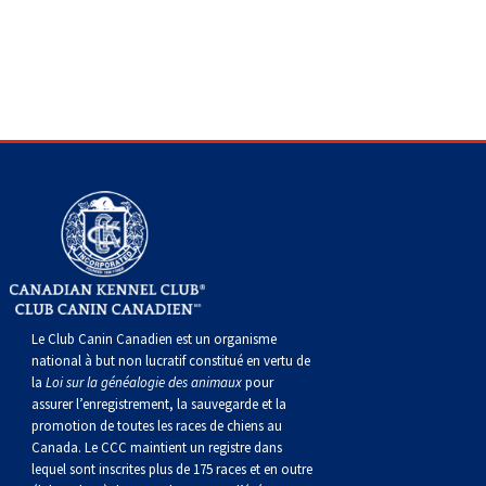
gallois
Corgi
griffon
Hound
Rhodesian
anglais
springer
Épagneul
Skye
Terrier
nain
du
napolitain
Terre-
(Cardigan)
gallois
Pumi
vendéen
ridgeback
Lévrier
anglais
des
Épagneul
wheaten
Bull
Yorkshire
Neuve
Chien
(Pembroke)
persan
Shikoku
champs
français
Épagneul
à
terrier
Terrier
d’eau
Rottweiler
Whippet
d’eau
Épagneul
poil
du
gallois
Terrier
portugais
Samoyède
Chien
irlandais
Sussex
Épagneul
doux
Staffordshire
blanc
Schnauzer
nu
springer
Spinone
du
(géant)
Schnauzer
Le Club Canin Canadien est un organisme
national à but non lucratif constitué en vertu de
du
gallois
italiano
Vizsla
West
(standard)
Husky
la
Loi sur la généalogie des animaux
pour
assurer l’enregistrement, la sauvegarde et la
promotion de toutes les races de chiens au
Pérou
à
Vizsla
Highland
sibérien
Saint
Canada. Le CCC maintient un registre dans
lequel sont inscrites plus de 175 races et en outre