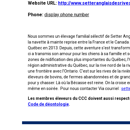
(standard)
veux
Website URL:
http://www.setteranglaisdesriv
australien
français
Terrier
Terrier
chiens
devenir
(Pyrénées)
américain
Biewer
courants
évaluateur
Basset
du
Phone:
display phone number
Toilettage
Hound
Bouvier
Bichon
Staffordshire
Berger
bernois
frisé
australien
Braque
Épagneul
Chiens
Ressources
d'Auvergne
Cavalier
de
Chien égaré
pour
Beagle
Nous sommes un élevage familial sélectif de Setter Angla
Terrier
King
compagnie
les
Terrier
Terrier
australien
Charles
la navette à mainte reprise entre la France et le Canada 
évaluateurs
Bouvier
noir
de
Québec en 2013. Depuis, cette aventure s'est transformé
et
australien
Griffon
russe
Boston
Chien
les
ci a transmis son amour pour les chiens à sa famille et s
courte
d’arrêt
Chiens
de
clubs
queue
à
Terrier
Chihuahua
zones de nidification des plus importantes du Québec, l’
de
St-
poil
Bedlington
(à
sport
région administrative du Québec, sur la rive nord de la r
Hubert
Boxer
Bouledogue
dur
poil
une frontière avec l’Ontario. C’est sur les rives de la riv
anglais
long)
Organiser
éleveurs de bovins, de fermes abandonnées et de grands 
Colley
un
barbu
Terrier
pour y chasser. Là où la Bécasse est reine. On la croise e
Terriers
Barzoï
Bullmastiff
test
Lagotto
Border
même en soirée. ​ Pour nous contacter Via courriel :
sett
CGN
Shar-
romagnolo
Chihuahua
pei
(à
Les membres éleveurs du CCC doivent aussi respect
Beauceron
Chiens
chinois
poil
Coonhound
Chien
Code de déontologie
.
Bull-
nains
court)
(noir
de
Pointer
terrier
et
Canaan
Berger
feu)
Chow
belge
Chiens
Chow
Chien
Braque
Bull-
de