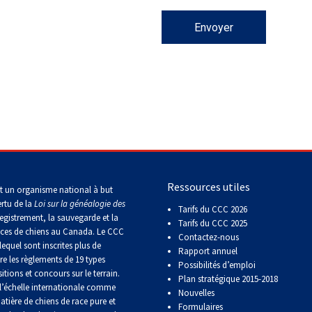
Concours
d'obéissance
Épreuve
de
chasse
et
concours
sur
le
terrain
pour
Ressources utiles
t un organisme national à but
chiens
ertu de la
Loi sur la généalogie des
d'arrêt
Tarifs du CCC 2026
egistrement, la sauvegarde et la
Tarifs du CCC 2025
aces de chiens au Canada. Le CCC
Contactez-nous
lequel sont inscrites plus de
Concours
Rapport annuel
de
re les règlements de 19 types
Possibilités d’emploi
rallye
itions et concours sur le terrain.
Plan stratégique 2015-2018
obéissance
’échelle internationale comme
Nouvelles
atière de chiens de race pure et
Formulaires