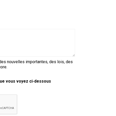
copie papier de mon certificat?
Comment puis-je payer pour mes
demandes?
More...
Besoin d’aide? Le Club est à votre
disposition.
Si vous avez perdu des
t des nouvelles importantes, des lois, des
documents d'enregistrement
ore.
ou des certificats en raison de
circonstances indépendantes
de votre volonté (incendies,
 que vous voyez ci-dessous
inondations, etc.), veuillez nous
contacter en utilisant l'une des
méthodes ci-dessus et nous
pourrons vous aider à
remplacer vos documents
importants.