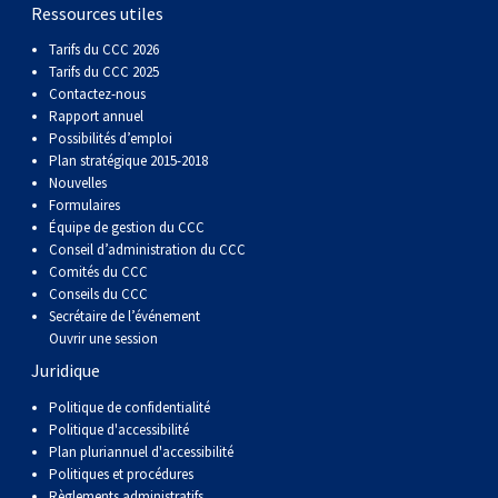
gallois
Corgi
griffon
Hound
Rhodesian
anglais
springer
Épagneul
Skye
Terrier
nain
du
napolitain
Terre-
Ressources utiles
Tarifs du CCC 2026
(Cardigan)
gallois
Pumi
vendéen
ridgeback
Lévrier
anglais
des
Épagneul
wheaten
Bull
Yorkshire
Neuve
Chien
Tarifs du CCC 2025
Contactez-nous
Rapport annuel
(Pembroke)
persan
Shikoku
champs
français
Épagneul
à
terrier
Terrier
d’eau
Rottweiler
Possibilités d’emploi
Plan stratégique 2015-2018
Nouvelles
Whippet
d’eau
Épagneul
poil
du
gallois
Terrier
portugais
Samoyède
Formulaires
Équipe de gestion du CCC
Conseil d’administration du CCC
Chien
irlandais
Sussex
Épagneul
doux
Staffordshire
blanc
Schnauzer
Comités du CCC
Conseils du CCC
nu
springer
Spinone
du
(géant)
Schnauzer
Secrétaire de l’événement
Ouvrir une session
Juridique
du
gallois
italiano
Vizsla
West
(standard)
Husky
Politique de confidentialité
Politique d'accessibilité
Pérou
à
Vizsla
Highland
sibérien
Saint
Plan pluriannuel d'accessibilité
Politiques et procédures
Règlements administratifs