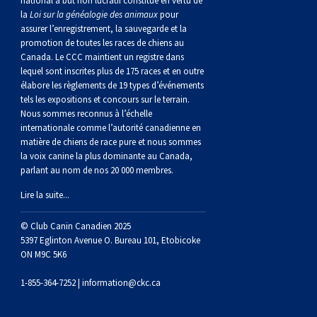
national à but non lucratif constitué en vertu de
norvégien
anglais
Berger
vendéen
Chien
tibétain
Terrier
tolling
irlandais
Setter
Manchester
de
Terrier
Caniche
Pyrénées
bouvier
Chien
2021
-
2018
et
concours
multidisciplinaires
les
la
Loi sur la généalogie des animaux
pour
assurer l’enregistrement, la sauvegarde et la
polonais
Berger
Ibizan
Lévrier
tibétain
Xoloitzcuintli
rouge
irlandais
Épagneul
Norfolk
de
Terrier
(nain)
Carlin
suisse
du
Hovawart
2019
épreuves
et
concours
promotion de toutes les races de chiens au
Canada. Le CCC maintient un registre dans
lequel sont inscrites plus de 175 races et en outre
de
portugais
Puli
irlandais
Norrbottenspets
(moyen)
Xoloïtzcuintli
et
cocker
Épagneul
Norwich
du
Terrier
Petit
Groenland
Chien
sur
épreuves
et
élabore les règlements de 19 types d’événements
tels les expositions et concours sur le terrain.
Nous sommes reconnus à l’échelle
plaine
Schapendoes
Elkhound
(standard)
blanc
américain
d’eau
Épagneul
révérend
chasseur
Terrier
chien
Terrier
d’ours
Komondor
le
sur
épreuves
internationale comme l’autorité canadienne en
matière de chiens de race pure et nous sommes
la voix canine la plus dominante au Canada,
néerlandais
Berger
norvégien
Lundehund
américain
bleu
Épagneul
Russell
de
Russell
Schnauzer
russe
à
Fox
de
Kuvasz
terrain
le
sur
parlant au nom de nos 20 000 membres.
Lire la suite...
Shetland
Chien
norvégien
Otterhound
de
breton
Épagneul
rat
(nain)
Terrier
poil
terrier
Terrier
Carélie
Leonberger
terrain
le
© Club Canin Canadien 2025
d’eau
Vallhund
Petit
Picardie
Clumber
Épagneul
écossais
Terrier
soyeux
miniature
de
Xoloitzcuintli
Mastiff
terrain
5397 Eglinton Avenue O. Bureau 101, Etobicoke
ON M9C 5K6
espagnol
suédois
Corgi
basset
Pharaoh
cocker
Épagneul
Sealyham
Terrier
Manchester
(nain)
Terrier
Mâtin
1-855-364-7252 |
information@ckc.ca