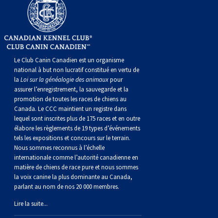
norvégien
anglais
Berger
vendéen
Chien
tibétain
Terrier
tolling
irlandais
Setter
Manchester
de
Terrier
Caniche
Pyrénées
bouvier
Chien
2021
-
2018
et
concours
multidisciplinaires
les
polonais
Berger
Ibizan
Lévrier
tibétain
Xoloitzcuintli
rouge
irlandais
Épagneul
Norfolk
de
Terrier
(nain)
Carlin
suisse
du
Hovawart
2019
épreuves
et
concours
de
portugais
Puli
irlandais
Norrbottenspets
(moyen)
Xoloïtzcuintli
et
cocker
Épagneul
Norwich
du
Terrier
Petit
Groenland
Chien
sur
épreuves
et
Le Club Canin Canadien est un organisme
national à but non lucratif constitué en vertu de
la
Loi sur la généalogie des animaux
pour
plaine
Schapendoes
Elkhound
(standard)
blanc
américain
d’eau
Épagneul
révérend
chasseur
Terrier
chien
Terrier
d’ours
Komondor
le
sur
épreuves
assurer l’enregistrement, la sauvegarde et la
promotion de toutes les races de chiens au
Canada. Le CCC maintient un registre dans
néerlandais
Berger
norvégien
Lundehund
américain
bleu
Épagneul
Russell
de
Russell
Schnauzer
russe
à
Fox
de
Kuvasz
terrain
le
sur
lequel sont inscrites plus de 175 races et en outre
élabore les règlements de 19 types d’événements
Shetland
Chien
norvégien
Otterhound
de
breton
Épagneul
rat
(nain)
Terrier
poil
terrier
Terrier
Carélie
Leonberger
terrain
le
tels les expositions et concours sur le terrain.
Nous sommes reconnus à l’échelle
internationale comme l’autorité canadienne en
d’eau
Vallhund
Petit
Picardie
Clumber
Épagneul
écossais
Terrier
soyeux
miniature
de
Xoloitzcuintli
Mastiff
terrain
matière de chiens de race pure et nous sommes
la voix canine la plus dominante au Canada,
parlant au nom de nos 20 000 membres.
espagnol
suédois
Corgi
basset
Pharaoh
cocker
Épagneul
Sealyham
Terrier
Manchester
(nain)
Terrier
Mâtin
Lire la suite...