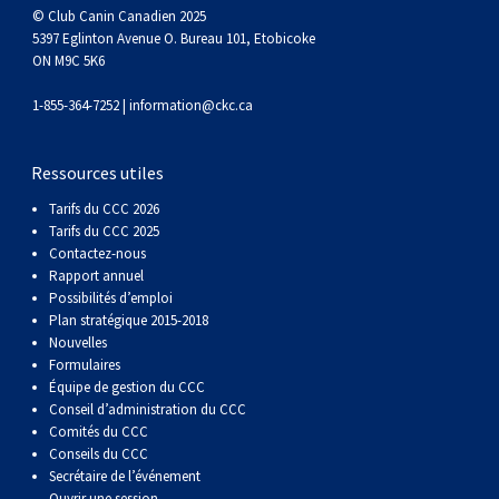
gallois
Corgi
griffon
Hound
Rhodesian
anglais
springer
Épagneul
Skye
Terrier
nain
du
napolitain
Terre-
© Club Canin Canadien 2025
5397 Eglinton Avenue O. Bureau 101, Etobicoke
ON M9C 5K6
(Cardigan)
gallois
Pumi
vendéen
ridgeback
Lévrier
anglais
des
Épagneul
wheaten
Bull
Yorkshire
Neuve
Chien
1-855-364-7252 |
information@ckc.ca
(Pembroke)
persan
Shikoku
champs
français
Épagneul
à
terrier
Terrier
d’eau
Rottweiler
Ressources utiles
Whippet
d’eau
Épagneul
poil
du
gallois
Terrier
portugais
Samoyède
Tarifs du CCC 2026
Tarifs du CCC 2025
Chien
irlandais
Sussex
Épagneul
doux
Staffordshire
blanc
Schnauzer
Contactez-nous
Rapport annuel
Possibilités d’emploi
nu
springer
Spinone
du
(géant)
Schnauzer
Plan stratégique 2015-2018
Nouvelles
Formulaires
du
gallois
italiano
Vizsla
West
(standard)
Husky
Équipe de gestion du CCC
Conseil d’administration du CCC
Comités du CCC
Pérou
à
Vizsla
Highland
sibérien
Saint
Conseils du CCC
Secrétaire de l’événement
Ouvrir une session