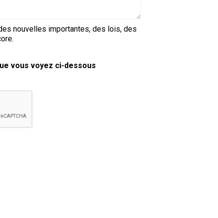
copie papier de mon certificat?
Comment puis-je payer pour mes
demandes?
t des nouvelles importantes, des lois, des
ore.
More...
 que vous voyez ci-dessous
Besoin d’aide? Le Club est à votre
disposition.
Si vous avez perdu des
documents d'enregistrement
ou des certificats en raison de
circonstances indépendantes
de votre volonté (incendies,
inondations, etc.), veuillez nous
contacter en utilisant l'une des
méthodes ci-dessus et nous
pourrons vous aider à
remplacer vos documents
importants.