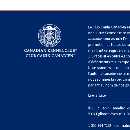
Dachshund
(Baie
italien
Fox-
(teckel
Chesapeake)
Briard
Lhasa
terrier
Grand
standard
apso
(à
danois
à
poil
Chin
poil
Retriever
dur)
Le Club Canin Canadien es
Colley
long)
(à
non lucratif constitué en v
(à
Lowchen
Montagne
poil
poil
animaux
pour assurer l’enr
Bichon
des
frisé)
dur)
promotion de toutes les r
Terrier
maltais
Pyrénées
Dachshund
du
maintient un registre dans 
Caniche
(teckel
Glen
(moyen)
175 races et en outre élabo
standard
Retriever
of
Colley
à
d’événements tels les expos
Nain
Grand
(à
Imaal
(à
poil
pinscher
Nous sommes reconnus à l
bouvier
poil
poil
court)
l’autorité canadienne en m
Grand
suisse
plat)
lisse)
caniche
nous sommes la voix cani
Terrier
parlant au nom de nos 20
Épagneul
irlandais
Dachshund
papillon
Chien
Retriever
Chien
(teckel
Lire la suite...
Schipperke
du
(doré)
finnois
standard
Groenland
de
à
Terrier
© Club Canin Canadien 20
Laponie
Pékinois
poil
Kerry
dur)
5397 Eglinton Avenue O. B
Shiba
Retriever
bleu
inu
Hovawart
(Labrador)
1-855-364-7252 |
informati
Berger
Poméranien