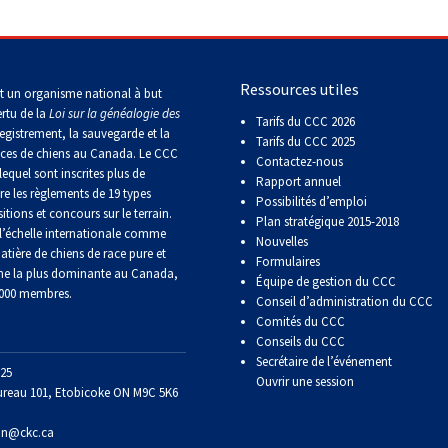
Concours
d'obéissance
Ressources utiles
t un organisme national à but
ertu de la
Loi sur la généalogie des
Tarifs du CCC 2026
Épreuve
egistrement, la sauvegarde et la
de
Tarifs du CCC 2025
aces de chiens au Canada. Le CCC
chasse
Contactez-nous
lequel sont inscrites plus de
et
Rapport annuel
concours
re les règlements de 19 types
Possibilités d’emploi
sur
itions et concours sur le terrain.
Plan stratégique 2015-2018
le
’échelle internationale comme
Nouvelles
terrain
atière de chiens de race pure et
pour
Formulaires
ne la plus dominante au Canada,
chiens
Équipe de gestion du CCC
 000 membres.
d'arrêt
Conseil d’administration du CCC
Comités du CCC
Conseils du CCC
Concours
Secrétaire de l’événement
25
de
Ouvrir une session
rallye
ureau 101, Etobicoke ON M9C 5K6
obéissance
on@ckc.ca