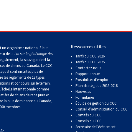
2016
Formulaires - Enregistrement
Compagnon canin
de
sur
sur
sur
sur
sur
compagnie
Top
Top
Top
Top
Top
le
le
le
le
le
Dogs
Dogs
Dogs
Dog
Dog
terrain
terrain
terrain
terrain
terrain
Épreuve
sur
sur
sur
sur
sur
Top
-
-
Titres attribués
de
le
le
le
le
le
Dogs
2024
2023
Groupe
travail
terrain
terrain
terrain
terrain
terrain
2015
7 -
au
Les
Les
Top
-
-
-
-
-
Chiens
terrier
Top
Top
Dogs
2022
2020
2021
2019
2018
Exposition de championnat
de
Dogs
Dogs
Top
Top
national Crown Classic
berger
Ressources utiles
multidisciplinaires
multidisciplinaires
Dogs
Dogs
t un organisme national à but
en
en
Concours
ertu de la
Loi sur la généalogie des
Top
Top
Top
Top
Top
Tarifs du CCC 2026
travail
travail
de
egistrement, la sauvegarde et la
Dogs
Dogs
Dogs
Dog
Dog
sur
sur
Tarifs du CCC 2025
travail
aces de chiens au Canada. Le CCC
en
en
en
en
multidisciplinaire
troupeau
troupeau
Contactez-nous
sur
travail
travail
travail
travail
-
lequel sont inscrites plus de
-
-
troupeau
Rapport annuel
sur
sur
sur
sur
2018
2024
2023
re les règlements de 19 types
Possibilités d’emploi
troupeau
troupeau
troupeau
troupeau
itions et concours sur le terrain.
Plan stratégique 2015-2018
-
-
-
-
’échelle internationale comme
2022
2020
2021
2019
Nouvelles
Concours
Top
atière de chiens de race pure et
sur
Formulaires
Dogs
ne la plus dominante au Canada,
le
Équipe de gestion du CCC
multidisciplinaires
 000 membres.
terrain
Conseil d’administration du CCC
Top
Top
Top
Top
-
de
Dogs
Dogs
Dogs
Dog
2023
Comités du CCC
course
multidisciplinaires
multidisciplinaires
multidisciplinaires
multidisciplinaire
Conseils du CCC
sur
-
-
-
-
Secrétaire de l’événement
leurre
2022
2020
2021
2019
25