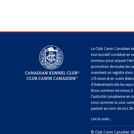
chinois
Chien
allemand
terrier
travail
à
Dachshund
esquimau
(à
miniature
crête
Berger
(teckel
canadien
Dalmatien
poil
picard
nain
long)
à
poil
Terrier
Coton
Cane
long)
Bouledogue
Cairn
de
Berger
Corso
français
Braque
Tuléar
des
allemand
Pyrénées
(à
Le Club Canin Canadien es
Dachshund
Terrier
poil
Doberman
non lucratif constitué en v
(teckel
Pinscher
tchèque
court)
Épagneul
pinscher
nain
allemand
animaux
pour assurer l’enr
toy
Berger
à
promotion de toutes les r
anglais
de
poil
maintient un registre dans 
Bergame
Terrier
court)
Braque
Dogue
175 races et en outre élabo
Akita
Dandie
allemand
de
japonais
Dinmont
d’événements tels les expos
(à
Griffon
Bordeaux
Nous sommes reconnus à l
poil
(bruxellois)
Border
Dachshund
dur)
l’autorité canadienne en m
Colley
(teckel
Spitz
Fox-
nous sommes la voix cani
nain
Entlebucher
japonais
terrier
parlant au nom de nos 20
à
Bichon
sennenhund
(à
poil
Pudelpointer
havanais
Bouvier
poil
Lire la suite...
dur)
des
lisse)
Flandres
Keeshond
Eurasier
© Club Canin Canadien 20
Retriever
Lévrier