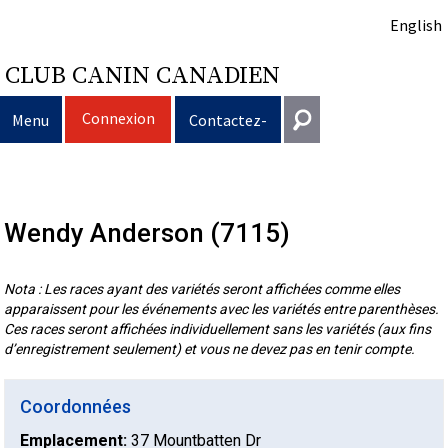
English
CLUB CANIN CANADIEN
Connexion
Menu
Contactez-
nous
Sélection
Entrer en contact
d’un
Éducation
Puppy
Wendy Anderson (7115)
Général
information@ckc.ca
Connexion
chien
du
Clubs
List
Décision
Propriété
Nota : Les races ayant des variétés seront affichées comme elles
416-675-5511
J'ai oublié mon nom d'utilisateur
apparaissent pour les événements avec les variétés entre parenthèses.
Ces races seront affichées individuellement sans les variétés (aux fins
J'ai oublié mon mot de passe
chien
Élevage
d’acheter
Le
responsable
Programme
Éducation
Création
Sans frais 1-855-364-7252
d’enregistrement seulement) et vous ne devez pas en tenir compte.
5397 Eglinton Avenue W.
Événements
un
choix
Tous
Trouver
Bon
Je
Assurance
d'un
Ressources
Standards
Bureau 101
Coordonnées
Etobicoke (Ontario)
Emplacement:
37 Mountbatten Dr
M9C 5K6