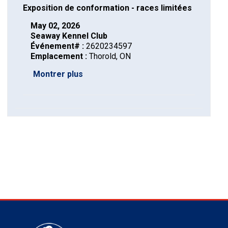
(Perro
poil
à
Braque
Bernard
Dogue
Exposition de conformation - races limitées
May 02, 2026
Sin
lisse
poil
de
du
Laika
Seaway Kennel Club
Événement# :
2620234597
Emplacement :
Thorold, ON
Pelo
dur
Weimar
Tibet
de
Montrer plus
Del
lakoutie
Peru)