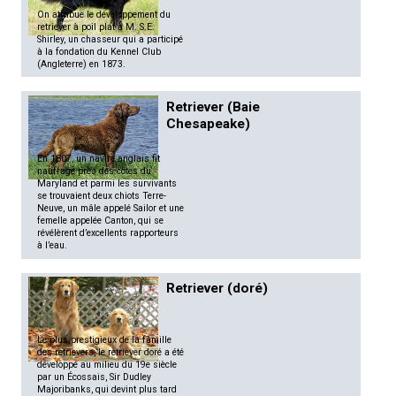
On attribue le développement du
retriever à poil plat à M. S.E.
Shirley, un chasseur qui a participé
à la fondation du Kennel Club
(Angleterre) en 1873.
Retriever (Baie
Chesapeake)
En 1807, un navire anglais fit
naufrage près des côtes du
Maryland et parmi les survivants
se trouvaient deux chiots Terre-
Neuve, un mâle appelé Sailor et une
femelle appelée Canton, qui se
révélèrent d’excellents rapporteurs
à l’eau.
Retriever (doré)
Le plus prestigieux de la famille
des retrievers, le retriever doré a été
développé au milieu du 19e siècle
par un Écossais, Sir Dudley
Majoribanks, qui devint plus tard