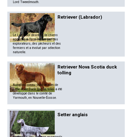
Lord Tweedmouth.
Retriever (Labrador)
Le Labrador descend de chiens
apportés à Terre-Neuve par des
explorateurs, des pêcheurs et des
fermiers et a évolué par sélection
naturelle.
Retriever Nova Scotia duck
tolling
Autrefois connu sous le nom de
Little River Duck Dog, le toller a été
développé dans le comté de
Yarmouth, en Nouvelle-Écosse.
Setter anglais
Le setter anglais descend des
épagneuls des champs espagnols