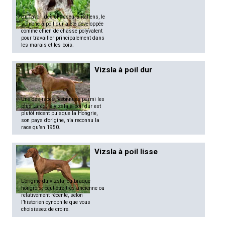
Un favori des chasseurs italiens, le
spinone à poil dur a été développée
comme chien de chasse polyvalent
pour travailler principalement dans
les marais et les bois.
Vizsla à poil dur
Une des races reconnues parmi les
plus rares, le vizsla à poil dur est
plutôt récent puisque la Hongrie,
son pays d’origine, n’a reconnu la
race qu’en 1950.
Vizsla à poil lisse
L’origine du vizsla, ou braque
hongrois, peut être très ancienne ou
relativement récente, selon
l’historien cynophile que vous
choisissez de croire.