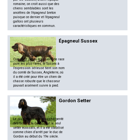
romaine; on croit aussi que des
chiens semblables sont les
ancêtres de l’épagneul breton
puisque ce dernier et l’épagneul
gallois ont plusieurs
caractéristiques en commun.
Épagneul Sussex
Comptant parmi les chiens de race
pure les plus rares, le Sussex à
l’expression sérieuse tient son nom
du comté de Sussex, Angleterre, où
il a été créé pour être un chien de
chasse robuste que le chasseur
pouvait aisément suivre à pied.
Gordon Setter
Le plus grand et le plus charpenté
des setters, le Gordon est le seul
setter écossais, et il a été stabilisé
comme chien d’arrêt par le duc de
Gordon au début du 19e siècle.