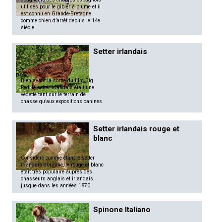
utilisés pour le gibier à plume et il
est connu en Grande-Bretagne
comme chien d’arrêt depuis le 14e
siècle.
Setter irlandais
Bien avant la sortie du film Big
Red, le setter irlandais était une
vedette tant sur le terrain de
chasse qu’aux expositions canines.
Setter irlandais rouge et
blanc
Considéré comme étant le setter
irlandais d’origine, le rouge et blanc
était très populaire auprès des
chasseurs anglais et irlandais
jusque dans les années 1870.
Spinone Italiano