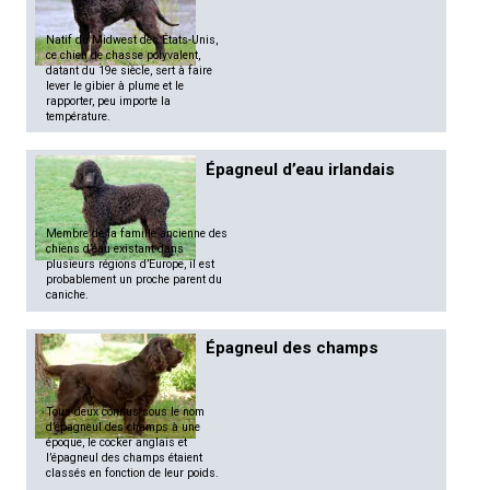
Natif du Midwest des États-Unis,
ce chien de chasse polyvalent,
datant du 19e siècle, sert à faire
lever le gibier à plume et le
rapporter, peu importe la
température.
Épagneul d’eau irlandais
Membre de la famille ancienne des
chiens d’eau existant dans
plusieurs régions d’Europe, il est
probablement un proche parent du
caniche.
Épagneul des champs
Tous deux connus sous le nom
d’épagneul des champs à une
époque, le cocker anglais et
l’épagneul des champs étaient
classés en fonction de leur poids.