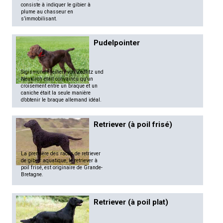
consiste à indiquer le gibier à
plume au chasseur en
s’immobilisant.
Pudelpointer
Sigismund Freiherr von Zedlitz und
Neukirch était convaincu qu’un
croisement entre un braque et un
caniche était la seule manière
d’obtenir le braque allemand idéal.
Retriever (à poil frisé)
La première des races de retriever
de gibier aquatique, le retriever à
poil frisé, est originaire de Grande-
Bretagne.
Retriever (à poil plat)