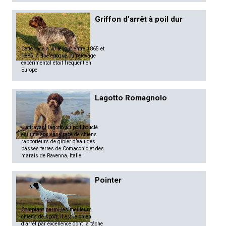
Griffon d’arrêt à poil dur
Cette race a vu le jour entre 1865 et
1885, à une époque où l’élevage
expérimental était fréquent en
Europe.
Lagotto Romagnolo
L’attrayant lagotto au poil bouclé
est une ancienne race de chiens
rapporteurs de gibier d’eau des
basses terres de Comacchio et des
marais de Ravenna, Italie.
Pointer
Comptant parmi les meilleurs
chiens de sport, il est le chien
d’arrêt par excellence dont la tâche