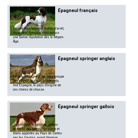
Épagneul français
Un des plus anciens chiens d’arrêt,
l’épagneul français s’est acquis
une bonne réputation dès le Moyen-
Âge.
Épagneul springer anglais
Le nom d’épagneul, un sous groupe
des chiens de sport, provient du
mot Espagne, le pays d’origine de
ces chiens de chasse.
Épagneul springer gallois
On croit que le springer gallois
descend des épagneuls rouge et
blanc apportés au Pays de Galles
par les Gaulois, avant l’époque