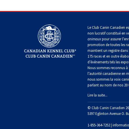
allemand
Lévrier
Terrier
écossais
Shih
Retriever
Lakeland
tzu
Nova
Accueil
>
Sélection d’un chien
>
Le choix d’une race
>
Lé
Caniche
Hovawart
Scotia
Berger
(nain)
duck
islandais
Drever
Terrier
tolling
Le Club Canin Canadien es
Épagneul
de
non lucratif constitué en v
tibétain
Chien
Manchester
Carlin
animaux
pour assurer l’enr
d’ours
Lancashire
Spitz
de
promotion de toutes les r
Setter
heeler
finlandais
Carélie
anglais
maintient un registre dans 
Terrier
Terrier
Petit
175 races et en outre élabo
tibétain
de
chien
d’événements tels les expos
Norfolk
Berger
russe
Foxhound
Komondor
Nous sommes reconnus à l
Setter
américain
américain
Gordon
l’autorité canadienne en m
miniature
Xoloitzcuintli
nous sommes la voix cani
(moyen)
Terrier
Terrier
parlant au nom de nos 20
Kuvasz
de
à
Foxhound
Setter
Norwich
Mudi
poil
anglais
Lire la suite...
irlandais
soyeux
Xoloïtzcuintli
rouge
(standard)
Leonberger
et
© Club Canin Canadien 20
Terrier
Buhund
Grand
blanc
du
5397 Eglinton Avenue O. B
(buhund)
Fox
basset
révérend
norvégien
terrier
griffon
Mastiff
Russell
miniature
vendéen
1-855-364-7252 |
informati
Setter