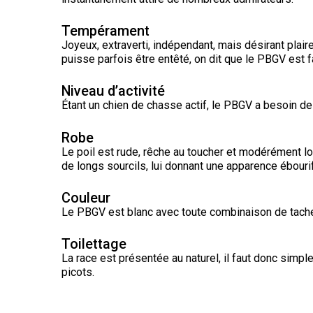
chinois
Chien
allemand
terrier
travail
à
Dachshund
esquimau
(à
miniature
crête
Berger
(teckel
canadien
Tempérament
Dalmatien
poil
picard
nain
long)
Joyeux, extraverti, indépendant, mais désirant plair
à
puisse parfois être entêté, on dit que le PBGV est fa
poil
Terrier
Coton
Cane
long)
Bouledogue
Cairn
de
Berger
Corso
français
Braque
Niveau d’activité
Tuléar
des
allemand
Étant un chien de chasse actif, le PBGV a besoin de 
Pyrénées
(à
Dachshund
Terrier
poil
Chien
(teckel
Pinscher
tchèque
court)
Épagneul
Robe
loup
nain
allemand
toy
Berger
Tchécoslovaque
Le poil est rude, rêche au toucher et modérément lo
à
anglais
de
poil
de longs sourcils, lui donnant une apparence ébouri
Bergame
Terrier
court)
Braque
Akita
Dandie
allemand
Doberman
Couleur
japonais
Dinmont
(à
Griffon
pinscher
Le PBGV est blanc avec toute combinaison de taches 
poil
(bruxellois)
Border
Dachshund
dur)
Colley
(teckel
Spitz
Fox-
Toilettage
nain
Dogue
japonais
terrier
à
Bichon
La race est présentée au naturel, il faut donc simp
de
(à
poil
Pudelpointer
havanais
Bouvier
Bordeaux
picots.
poil
dur)
des
lisse)
Flandres
Keeshond
Retriever
Lévrier