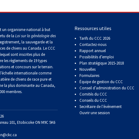
Concours
de
vriers et chiens courants
>
Petit basset griffon vendéen
rallye
obéissance
Ressources utiles
t un organisme national à but
ertu de la
Loi sur la généalogie des
Tarifs du CCC 2026
Concours
egistrement, la sauvegarde et la
Contactez-nous
sur
aces de chiens au Canada. Le CCC
Rapport annuel
le
lequel sont inscrites plus de
Possibilités d’emploi
terrain
re les règlements de 19 types
pour
Plan stratégique 2015-2018
itions et concours sur le terrain.
retrievers
Nouvelles
’échelle internationale comme
Formulaires
atière de chiens de race pure et
Équipe de gestion du CCC
ne la plus dominante au Canada,
Concours
Conseil d’administration du CCC
 000 membres.
sur
Comités du CCC
le
Conseils du CCC
terrain
Secrétaire de l’événement
pour
Ouvrir une session
épagneuls
26
de
ureau 101, Etobicoke ON M9C 5K6
chasse
on@ckc.ca