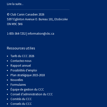
Berger anglais
Chien Ibizan
Terrier tibétain
Setter irlandais
Terrier de Norwich
Caniche (nain)
Grand bouvier suisse
Top Dogs
Lire la suite...
© Club Canin Canadien 2026
Berger polonais de plaine
Lévrier irlandais
Xoloitzcuintli (moyen)
Épagneul cocker américain
Terrier du révérend Russell
Carlin
Chien du Groenland
5397 Eglinton Avenue O. Bureau 101, Etobicoke
ON M9C 5K6
Berger portugais
Norrbottenspets
Xoloïtzcuintli (standard)
Épagneul d’eau américain
Terrier chasseur de rat
Petit chien russe
Hovawart
1-855-364-7252 |
information@ckc.ca
Puli
Elkhound norvégien
Épagneul bleu de Picardie
Terrier Russell
Terrier à poil soyeux
Chien d’ours de Carélie
Ressources utiles
Tarifs du CCC 2026
Schapendoes néerlandais
Lundehund norvégien
Épagneul breton
Schnauzer (nain)
Fox terrier miniature
Komondor
Contactez-nous
Rapport annuel
Berger Shetland
Otterhound
Épagneul Clumber
Terrier écossais
Terrier de Manchester nain
Kuvasz
Possibilités d’emploi
Plan stratégique 2015-2018
Nouvelles
Chien d’eau espagnol
Petit basset griffon vendéen
Épagneul cocker anglais
Terrier Sealyham
Xoloitzcuintli (nain)
Leonberger
Formulaires
Équipe de gestion du CCC
Conseil d’administration du CCC
Vallhund suédois
Pharaoh Hound
Épagneul springer anglais
Terrier Skye
Terrier du Yorkshire
Mastiff
Comités du CCC
Conseils du CCC