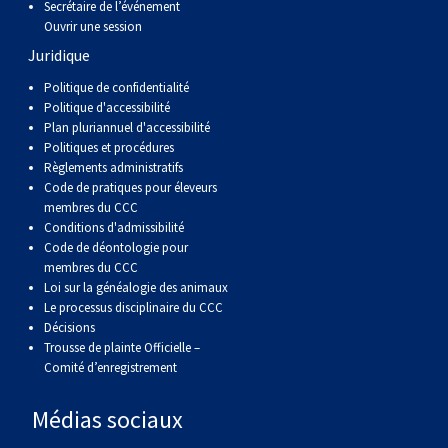
Secrétaire de l’événement
Corgi gallois (Cardigan)
Rhodesian ridgeback
Épagneul des champs
Terrier wheaten à poil doux
Mâtin napolitain
Ouvrir une session
Juridique
Corgi gallois (Pembroke)
Lévrier persan
Épagneul français
Bull terrier du Staffordshire
Terre-Neuve
Politique de confidentialité
Politique d'accessibilité
Pumi
Shikoku
Épagneul d’eau irlandais
Terrier gallois
Chien d’eau portugais
Plan pluriannuel d'accessibilité
Politiques et procédures
Règlements administratifs
Lapphund suédois
Whippet
Épagneul Sussex
Terrier blanc du West Highland
Rottweiler
Code de pratiques pour éleveurs
membres du CCC
Conditions d'admissibilité
Chien nu du Pérou (Perro Sin Pelo Del Peru)
Épagneul springer gallois
Samoyède
Code de déontologie pour
membres du CCC
Loi sur la généalogie des animaux
Spinone italiano
Schnauzer (géant)
Le processus disciplinaire du CCC
Décisions
Trousse de plainte Officielle –
Vizsla à poil lisse
Schnauzer (standard)
Comité d’enregistrement
Vizsla à poil dur
Husky sibérien
Médias sociaux