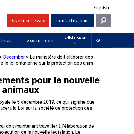
English
Ouvrir une session
Contactez-nous
Adhésion au
Entrer en contact
laires
Le courrier canin
CCC
Général
Sociétés affiliées
>
December
>
Le ministère doit élaborer des
elle loi ontarienne sur la protection des anim
information@ckc.ca
Connexion
Royal
416-675-5511
Adhésion au CCC
J'ai oublié mon nom d'utilisateur
Canin
lements pour la nouvelle
J'ai oublié mon mot de passe
es animaux
Sans frais 1-855-364-7252
Jeunes manieurs
BFL
5397 Eglinton Avenue W.
Canada
royale le 5 décembre 2019, ce qui signifie que
Bureau 101
acera la Loi sur la société de protection des
Etobicoke (Ontario)
M9C 5K6
Days
Inn
al doit maintenant travailler à l'élaboration de
lundi à vendredi
'exécution de la nouvelle législation. Le