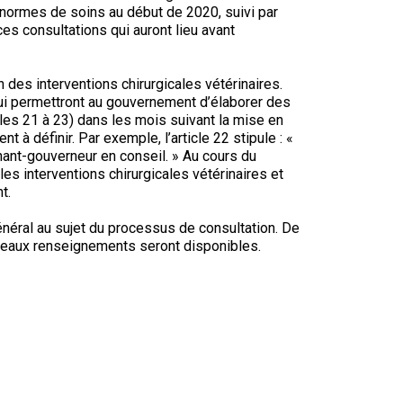
9 h à 17 h
 normes de soins au début de 2020, suivi par
Dodge
HNE
ces consultations qui auront lieu avant
PetTech
on des interventions chirurgicales vétérinaires.
Adhésion Plus – sans frais
Solutions
qui permettront au gouvernement d’élaborer des
icles 21 à 23) dans les mois suivant la mise en
1-855-880-6237
nt à définir. Par exemple, l’article 22 stipule : «
Motel
tenant-gouverneur en conseil. » Au cours du
6
Bureau des commandes
es interventions chirurgicales vétérinaires et
&
t.
Studio
1-800-250-8040
6
énéral au sujet du processus de consultation. De
orderdesk@ckc.ca
veaux renseignements seront disponibles.
Trupanion
FAQ
Quand puis-je m'attendre à recevoir une
version PDF de mon certificat?
Quand puis-je m'attendre à recevoir une