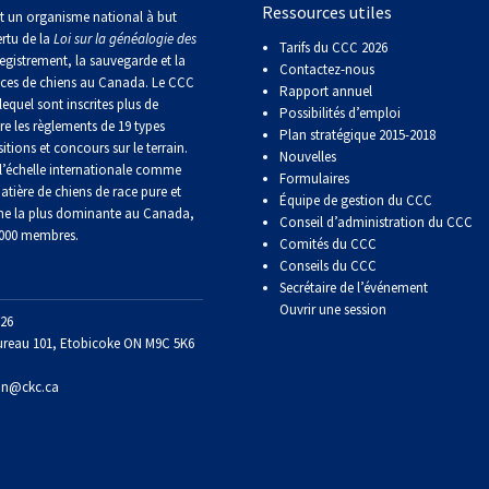
Ressources utiles
Sprinter
t un organisme national à but
ertu de la
Loi sur la généalogie des
Tarifs du CCC 2026
egistrement, la sauvegarde et la
Contactez-nous
Travail
aces de chiens au Canada. Le CCC
Rapport annuel
de
lequel sont inscrites plus de
Possibilités d’emploi
flair
re les règlements de 19 types
Plan stratégique 2015-2018
itions et concours sur le terrain.
Nouvelles
’échelle internationale comme
Formulaires
Épreuve
atière de chiens de race pure et
Équipe de gestion du CCC
de
ne la plus dominante au Canada,
Conseil d’administration du CCC
pistage
 000 membres.
Comités du CCC
Conseils du CCC
Secrétaire de l’événement
Certificat
de
Ouvrir une session
26
travail
ureau 101, Etobicoke ON M9C 5K6
on@ckc.ca
Événements
non-
CCC