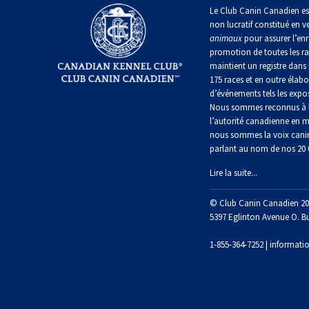
irlandais
Le Club Canin Canadien es
Berger
Mâtin
non lucratif constitué en v
Terrier
anglais
Terrier
Lévrier
napolitain
animaux
pour assurer l’enr
chasseur
de
anglais
Épagneul
de
promotion de toutes les r
Manchester
cocker
rat
maintient un registre dans 
nain
Berger
américain
Terre-
175 races et en outre élabo
polonais
Harrier
Neuve
d’événements tels les expos
de
Terrier
Nous sommes reconnus à l
plaine
Xoloitzcuintli
Épagneul
Russell
l’autorité canadienne en m
(nain)
Chien
d’eau
Chien
nous sommes la voix cani
Ibizan
américain
d’eau
parlant au nom de nos 20
Berger
portugais
Schnauzer
portugais
Terrier
(nain)
Lire la suite...
du
Lévrier
Épagneul
Yorkshire
irlandais
bleu
Rottweiler
© Club Canin Canadien 20
Puli
de
Terrier
5397 Eglinton Avenue O. B
Picardie
écossais
Norrbottenspets
Samoyède
1-855-364-7252 |
informati
Schapendoes
néerlandais
Épagneul
Terrier
breton
Elkhound
Sealyham
Schnauzer
norvégien
(géant)
Berger