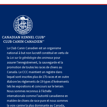
Corgi gallois (Cardigan)
Rhodesian ridgeback
Épagneul des champs
Terrier wheaten à poil doux
Mâtin napolitain
Corgi gallois (Pembroke)
Lévrier persan
Épagneul français
Bull terrier du Staffordshire
Terre-Neuve
Pumi
Shikoku
Épagneul d’eau irlandais
Terrier gallois
Chien d’eau portugais
Lapphund suédois
Whippet
Épagneul Sussex
Terrier blanc du West Highland
Rottweiler
Le Club Canin Canadien est un organisme
national à but non lucratif constitué en vertu de
Chien nu du Pérou (Perro Sin Pelo Del Peru)
Épagneul springer gallois
Samoyède
la
Loi sur la généalogie des animaux
pour
assurer l’enregistrement, la sauvegarde et la
promotion de toutes les races de chiens au
Spinone italiano
Schnauzer (géant)
Canada. Le CCC maintient un registre dans
lequel sont inscrites plus de 175 races et en outre
élabore les règlements de 19 types d’événements
Vizsla à poil lisse
Schnauzer (standard)
tels les expositions et concours sur le terrain.
Nous sommes reconnus à l’échelle
internationale comme l’autorité canadienne en
Vizsla à poil dur
Husky sibérien
matière de chiens de race pure et nous sommes
la voix canine la plus dominante au Canada,