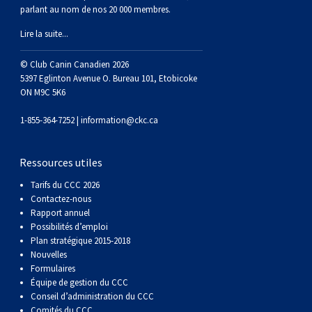
Braque de Weimar
Saint Bernard
parlant au nom de nos 20 000 membres.
Lire la suite...
Dogue du Tibet
© Club Canin Canadien 2026
5397 Eglinton Avenue O. Bureau 101, Etobicoke
Laika de lakoutie
ON M9C 5K6
1-855-364-7252 |
information@ckc.ca
Ressources utiles
Tarifs du CCC 2026
Contactez-nous
Rapport annuel
Possibilités d’emploi
Plan stratégique 2015-2018
Nouvelles
Formulaires
Équipe de gestion du CCC
Conseil d’administration du CCC
Comités du CCC