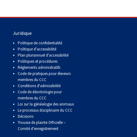
9 h à 17 h
Dodge
HNE
PetTech
Adhésion Plus – sans frais
Solutions
Juridique
1-855-880-6237
Politique de confidentialité
Politique d'accessibilité
Motel
Plan pluriannuel d'accessibilité
6
Bureau des commandes
Politiques et procédures
&
Studio
Règlements administratifs
1-800-250-8040
6
Code de pratiques pour éleveurs
orderdesk@ckc.ca
membres du CCC
Conditions d'admissibilité
Trupanion
Code de déontologie pour
membres du CCC
FAQ
Loi sur la généalogie des animaux
Le processus disciplinaire du CCC
Quand puis-je m'attendre à recevoir une
Décisions
version PDF de mon certificat?
Trousse de plainte Officielle –
Comité d’enregistrement
Quand puis-je m'attendre à recevoir une