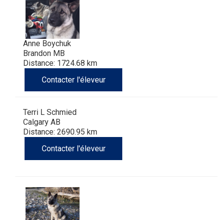
(Perro
poil
à
Braque
Bernard
Dogue
Sin
lisse
poil
de
du
Laika
Anne Boychuk
Brandon MB
Pelo
dur
Weimar
Tibet
de
Distance: 1724.68 km
Contacter l'éleveur
Del
lakoutie
Peru)
Terri L Schmied
Calgary AB
Distance: 2690.95 km
Contacter l'éleveur