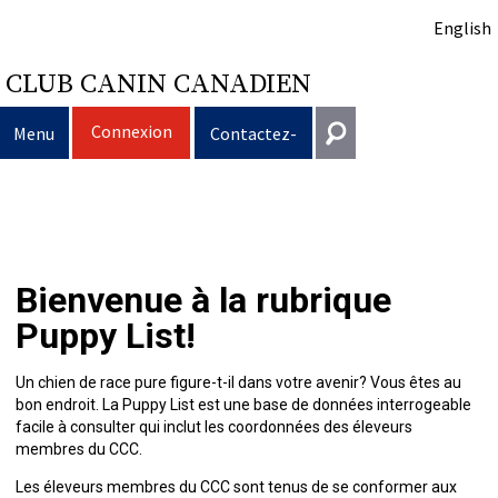
English
CLUB CANIN CANADIEN
Connexion
Menu
Contactez-
nous
Sélection
Entrer en contact
d’un
Éducation
Puppy
Général
Bienvenue à la rubrique
information@ckc.ca
Connexion
chien
du
Clubs
List
Décision
Propriété
Puppy List!
416-675-5511
J'ai oublié mon nom d'utilisateur
J'ai oublié mon mot de passe
chien
Élevage
d’acheter
Le
responsable
Programme
Éducation
Création
Sans frais 1-855-364-7252
Un chien de race pure figure-t-il dans votre avenir? Vous êtes au
bon endroit. La Puppy List est une base de données interrogeable
5397 Eglinton Avenue W.
facile à consulter qui inclut les coordonnées des éleveurs
Événements
un
choix
Tous
Trouver
Bon
Je
Assurance
d'un
Ressources
Standards
Bureau 101
membres du CCC.
Etobicoke (Ontario)
Les éleveurs membres du CCC sont tenus de se conformer aux
M9C 5K6