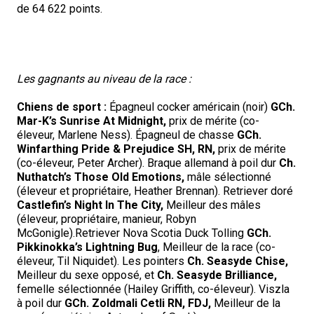
de 64 622 points.
Corgi gallois (Cardigan)
Rhodesian ridgeback
Épagneul des champs
Terrier wheaten à poil doux
Mâtin napolitain
Corgi gallois (Pembroke)
Lévrier persan
Épagneul français
Bull terrier du Staffordshire
Terre-Neuve
Les gagnants au niveau de la race :
Pumi
Shikoku
Épagneul d’eau irlandais
Terrier gallois
Chien d’eau portugais
Chiens de sport :
Épagneul cocker américain (noir)
GCh.
Mar-K’s Sunrise At Midnight,
prix de mérite (co-
Lapphund suédois
Whippet
Épagneul Sussex
Terrier blanc du West Highland
Rottweiler
éleveur, Marlene Ness). Épagneul de chasse
GCh.
Winfarthing Pride & Prejudice SH, RN,
prix de mérite
(co-éleveur, Peter Archer). Braque allemand à poil dur
Ch.
Chien nu du Pérou (Perro Sin Pelo Del Peru)
Épagneul springer gallois
Samoyède
Nuthatch’s Those Old Emotions,
mâle sélectionné
(éleveur et propriétaire, Heather Brennan). Retriever doré
Castlefin’s Night In The City,
Meilleur des mâles
Spinone italiano
Schnauzer (géant)
(éleveur, propriétaire, manieur, Robyn
McGonigle).Retriever Nova Scotia Duck Tolling
GCh.
Vizsla à poil lisse
Schnauzer (standard)
Pikkinokka’s Lightning Bug
, Meilleur de la race (co-
éleveur, Til Niquidet). Les pointers
Ch. Seasyde Chise,
Meilleur du sexe opposé, et
Ch. Seasyde Brilliance,
Vizsla à poil dur
Husky sibérien
femelle sélectionnée (Hailey Griffith, co-éleveur). Viszla
à poil dur
GCh. Zoldmali Cetli RN, FDJ,
Meilleur de la