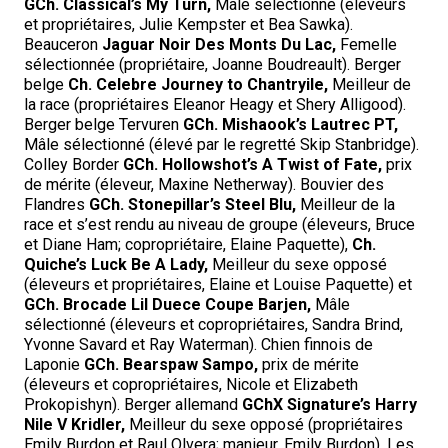
GCh. Classical’s My Turn,
Mâle sélectionné (éleveurs
et propriétaires, Julie Kempster et Bea Sawka).
Beauceron
Jaguar Noir Des Monts Du Lac,
Femelle
sélectionnée (propriétaire, Joanne Boudreault). Berger
belge
Ch. Celebre Journey to Chantryile,
Meilleur de
la race (propriétaires Eleanor Heagy et Shery Alligood).
Berger belge Tervuren
GCh. Mishaook’s Lautrec PT,
Mâle sélectionné (élevé par le regretté Skip Stanbridge).
Colley Border
GCh. Hollowshot’s A Twist of Fate,
prix
de mérite (éleveur, Maxine Netherway). Bouvier des
Flandres
GCh. Stonepillar’s Steel Blu,
Meilleur de la
race et s’est rendu au niveau de groupe (éleveurs, Bruce
et Diane Ham; copropriétaire, Elaine Paquette),
Ch.
Quiche’s Luck Be A Lady,
Meilleur du sexe opposé
(éleveurs et propriétaires, Elaine et Louise Paquette) et
GCh. Brocade Lil Duece Coupe Barjen,
Mâle
sélectionné (éleveurs et copropriétaires, Sandra Brind,
Yvonne Savard et Ray Waterman). Chien finnois de
Laponie
GCh. Bearspaw Sampo,
prix de mérite
(éleveurs et copropriétaires, Nicole et Elizabeth
Prokopishyn). Berger allemand
GChX Signature’s Harry
Nile V Kridler,
Meilleur du sexe opposé (propriétaires
Emily Burdon et Raul Olvera; manieur, Emily Burdon). Les