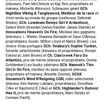
(éleveurs, Pam McClintock et Kay Reil; propriétaire et
manieur, Michelle Atkinson). Schnauzer géant
GCh.
Nightline Viking A Tanglewood, Meilleur de la race
et
s’est rendu au niveau de groupe (coéleveur, Deborah
Wiebe),
GCh. Lowdown Remys Girl V Ardenhout,
Select Bitch (breeder/owner/handler Janine Starink) et
Innovations Heaven’s On Fire,
Meilleur des gagnants
(éleveurs, L. Wiebe, Shaunna Bernadin et Dave D’Amour;
propriétaires, Susan Milton Lloyd et Nancy Brown). Les
chiens d’eau portugais
GCh. Seabury’s Sophie Tucker,
femelle sélectionnée (éleveurs et propriétaires, Roslyn
Eskind et John Brown) et
Ch. Claircreek Faro Do
Atlantico,
prix de mérite (éleveur et propriétaire, Donna
Gottdenker).Les husky sibériens
GCh. Nanook’s This
Girl Is On Fire,
meilleur du sexe opposé (éleveur,
propriétaire et manieur, Annette Dionne),
GChX
Snowmist’s Wind N’Reigning CGN,
mâle sélectionné
(éleveur, Kim Ramey-Leblanc; propriétaires, Dorothea
Zilke et Raymond B Zilke) et
GCh. Highlander’s Rumour
Has It,
prix de mérite (propriétaires, Marc Ralsky et
Correen Pacht).