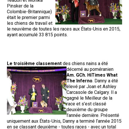
Yeadon et Monika
Berger anglais
Chien Ibizan
Terrier tibétain
Setter irlandais
Terrier de Norwich
Caniche (nain)
Grand bouvier suisse
Top Dogs
Pinsker de la
Colombie-Britannique)
était le premier parmi
Berger polonais de plaine
Lévrier irlandais
Xoloitzcuintli (moyen)
Épagneul cocker américain
Terrier du révérend Russell
Carlin
Chien du Groenland
les chiens de travail et
le neuvième de toutes les races aux États-Unis en 2015,
ayant accumulé 33 815 points.
Berger portugais
Norrbottenspets
Xoloïtzcuintli (standard)
Épagneul d’eau américain
Terrier chasseur de rat
Petit chien russe
Hovawart
Puli
Elkhound norvégien
Épagneul bleu de Picardie
Terrier Russell
Terrier à poil soyeux
Chien d’ours de Carélie
Le troisième classement
des chiens nains a été
Schapendoes néerlandais
Lundehund norvégien
Épagneul breton
Schnauzer (nain)
Fox terrier miniature
Komondor
décerné au
poméranien
Am. GCh. HiTimes What
The Inferno
. Danny a été
Berger Shetland
Otterhound
Épagneul Clumber
Terrier écossais
Terrier de Manchester nain
Kuvasz
élevé par Joan et Ashley
Carcasole de Calgary. Il a
gagné le Meilleur de la
Chien d’eau espagnol
Petit basset griffon vendéen
Épagneul cocker anglais
Terrier Sealyham
Xoloitzcuintli (nain)
Leonberger
race et s’est classé
deuxième du groupe
l’année dernière. Présenté
Vallhund suédois
Pharaoh Hound
Épagneul springer anglais
Terrier Skye
Terrier du Yorkshire
Mastiff
uniquement aux États-Unis, Danny a terminé l’année 2015
en se classant deuxième - toutes races - avec un total