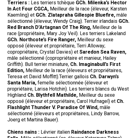
Terriers :
Les terriers tchèque
GCh. Milenka’s Hector
In Act Four CGCA,
Meilleur de la race (éleveur, Karsten
Kaemling) et
GCh. Zlatapraha Gillespie Bluefire,
mâle
sélectionné (éleveur, Wendy Craig). Terrier irlandais
GCh.
Red Branch D’Artagnan Of The Ring,
Meilleur de la
race (propriétaire, Mary Joy Veil). Les terriers Lakeland
GCh. Northcote’s Fire Ranger,
Meilleur du sexe
opposé (éleveur et propriétaire, Terri Alloway;
copropriétaire, Crystal Davies) et
Saredon Sea Raven,
mâle sélectionné (copropriétaire et manieur, Hailey
Griffith). Bull terrier miniature,
Ch. Imaginabull’s First
Edition,
Meilleur de la race (éleveurs et propriétaires,
Teresa et David Moffitt).Terrier gallois
Ch. Darwyn’s
Santa Maria,
femelle sélectionnée (éleveur et
propriétaire, Larisa Hotchin). Les terriers blancs du West
Highland
Ch. Blythfell Mathilde,
Meilleur du sexe
opposé (éleveur et propriétaire, Carol Hufnagel) et
Ch.
Flashlight Thunder V. Paradise Of Wind,
mâle
sélectionné (éleveurs et propriétaires, Lindy Barrow,
Joerg et Martina Bauer).
Chiens nains :
Lévrier italien
Raindance Darkness