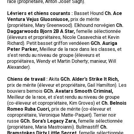
race (propriétaire, Anton Josef Sagh).
Braque de Weimar
Saint Bernard
Lévriers et chiens courants :
Basset Hound
Ch. Ace
Ventura Vejus Gluosniuose,
prix de mérite
Dogue du Tibet
(propriétaire, Mary Greenwood). Elkhound norvégien
Ch.
Daggarwoods Bjorn 2B A Star,
femelle sélectionnée
(éleveurs et propriétaires, Nicole Casavechia et Kevin
Laika de lakoutie
Richard). Petit basset griffon vendéeen
GCh. Auriga
Peter Parker,
Meilleur de la race dans les classes, et
s’est rendu au niveau de groupe (éleveurs et
propriétaires, Wendy et Martin Doherty; manieur, Will
Alexander).
Chiens de travail :
Akita
GCh. Alder’s Strike It Rich,
prix de mérite (éleveur et propriétaire, Gail Hamilton). Les
bouviers bernois
GCh. Avatars Smooth Criminal,
Meilleur de la race, et s’est rendu au niveau de groupe
(co-éleveur et copropriétaire, Kim Groves) et
Ch. Belnois
Romeo Ruba Cuori,
prix de mérite (co-éleveur et
copropriétaire, Veronique Matte-Paquet). Terrier noir
russe
GCh. Sora’s Legacy Zara,
femelle sélectionnée
(propriétaire, Maria Mastroianni). Bullmastiff
Ch.
Bramstokes Dirty Little Secret,
femelle sélectionnée