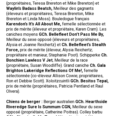
(propriétaires, Teresa Brereton et Mike Brereton) et
Waylin’s Badass Beatch,
Meilleur des gagnants
(éleveurs et propriétaires, Teresa Brereton, Mike
Brereton et Linda Moss). Bouledogue français
Karendon’s It’s All About Me,
femelle sélectionnée et
prix de mérite (éleveur et propriétaire, Karen Cram). Les
caniches moyens
GCh. Bellefleet Don’t Pass Me By,
Meilleur du sexe opposé (éleveurs et propriétaires,
Alysia et Joanne Reichertz) et
Ch. Bellefleet’s Stealth
Force,
prix de mérite (éleveur, Alysia Reichertz;
propriétaire et manieur, Stephanie Poot). Schipperke
Ch.
Bonchien Lawless V Jet
, Meilleur de la race
(propriétaire, Susan Woodliffe). Grand caniche
Ch. Gala
Brighton Lakeridge Reflections Of Me!,
femelle
sélectionnée (co-éleveur Allison Cowie; propriétaires,
Ron et Debbie Scott). Xoloitzcuintli
GCh. Besitos Tepal,
prix de mérite (propriétaires, Patricia Pentland et Raul
Olvera).
Chiens de berger :
Berger australien
GCh. Hearthside
Riveredge Sure Is Summum CGN,
Meilleur du sexe
opposé (propriétaire, Catherine Poitras). Colley barbu