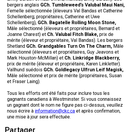
bergers anglais
GCh. Tumbleweed’s Valubal Maui Nani,
Femelle sélectionnée (éleveurs Val Bandas et Catherine
Schellenberg; propriétaires, Catherine et Uwe
Schellenberg),
GCh. Bagatelle Rolling Moon Stone,
Mâle sélectionné (éleveurs et propriétaires, Bernard et
Joanne Charest) et
Ch. Valubal Fitch Blake,
prix de
mérite (éleveur et propriétaire, Val Bandas). Les bergers
Shetland
GCh. Grandgables Turn On The Charm,
Mâle
sélectionné (éleveurs et propriétaires, Guy Jeavons et
Mark Houston-McMillan) et
Ch. Linkridge Blackberry,
prix de mérite (éleveur et propriétaire, Karen Linkletter).
Vallhund suédois
GCh. Goldlegacy Ulfrun Leif Magisk,
Mâle sélectionné et prix de mérite (propriétaires, Susan
et Fraser Laing).
Tous les efforts ont été faits pour inclure tous les
gagnants canadiens à Westminster. Si vous connaissez
un gagnant dont le nom ne figure pas ci-dessus, veuillez
nous écrire à
information@ckc.ca
et après confirmation,
une mise à jour sera effectuée.
Partager