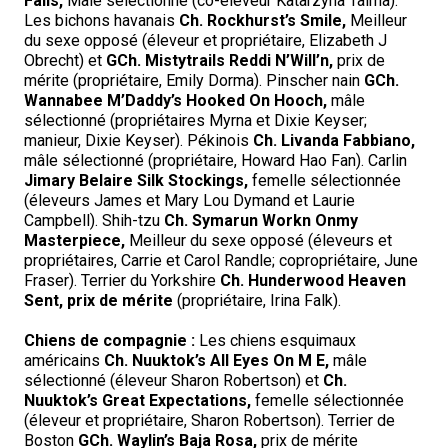
Falls,
Mâle sélectionné (co-éleveur Katarzyna Talma).
Les bichons havanais
Ch. Rockhurst’s Smile,
Meilleur
du sexe opposé (éleveur et propriétaire, Elizabeth J
Obrecht) et
GCh. Mistytrails Reddi N’Will’n,
prix de
mérite (propriétaire, Emily Dorma). Pinscher nain
GCh.
Wannabee M’Daddy’s Hooked On Hooch,
mâle
sélectionné (propriétaires Myrna et Dixie Keyser;
manieur, Dixie Keyser). Pékinois
Ch. Livanda Fabbiano,
mâle sélectionné (propriétaire, Howard Hao Fan). Carlin
Jimary Belaire Silk Stockings,
femelle sélectionnée
(éleveurs James et Mary Lou Dymand et Laurie
Campbell). Shih-tzu
Ch. Symarun Workn Onmy
Masterpiece,
Meilleur du sexe opposé (éleveurs et
propriétaires, Carrie et Carol Randle; copropriétaire, June
Fraser). Terrier du Yorkshire
Ch. Hunderwood Heaven
Sent, prix de mérite
(propriétaire, Irina Falk).
Chiens de compagnie :
Les chiens esquimaux
américains
Ch. Nuuktok’s All Eyes On M E,
mâle
sélectionné (éleveur Sharon Robertson) et
Ch.
Nuuktok’s Great Expectations,
femelle sélectionnée
(éleveur et propriétaire, Sharon Robertson). Terrier de
Boston
GCh. Waylin’s Baja Rosa,
prix de mérite