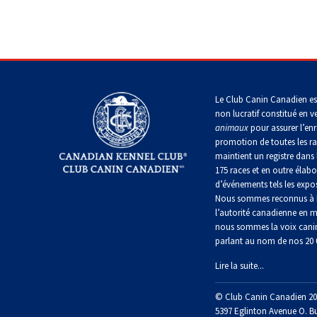
irlandais
Terre-
Berger
Neuve
Terrier
polonais
Terrier
Lévrier
chasseur
de
de
anglais
Épagneul
de
plaine
Manchester
cocker
rat
Chien
nain
américain
d’eau
Harrier
portugais
Le Club Canin Canadien es
Berger
Terrier
portugais
Xoloitzcuintli
non lucratif constitué en v
Épagneul
Russell
(nain)
animaux
pour assurer l’enr
Chien
d’eau
Rottweiler
promotion de toutes les r
Ibizan
américain
maintient un registre dans 
Puli
Schnauzer
Terrier
175 races et en outre élabo
(nain)
Samoyède
du
d’événements tels les expos
Lévrier
Épagneul
Yorkshire
Nous sommes reconnus à l
Schapendoes
irlandais
bleu
néerlandais
l’autorité canadienne en m
de
Terrier
Schnauzer
Picardie
nous sommes la voix cani
écossais
(géant)
parlant au nom de nos 20
Norrbottenspets
Berger
Lire la suite...
Shetland
Épagneul
Terrier
Schnauzer
breton
Elkhound
Sealyham
(standard)
© Club Canin Canadien 20
norvégien
5397 Eglinton Avenue O. B
Chien