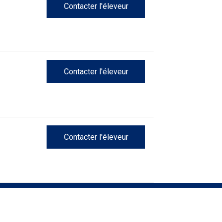
Contacter l'éleveur
Concours
sur
le
terrain
pour
retrievers
Contacter l'éleveur
Concours
sur
le
terrain
pour
épagneuls
de
Contacter l'éleveur
chasse
Sprinter
Travail
de
flair