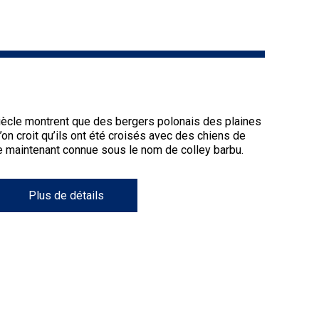
9 h à 17 h
Dodge
HNE
PetTech
Adhésion Plus – sans frais
Solutions
1-855-880-6237
Motel
iècle montrent que des bergers polonais des plaines
6
’on croit qu’ils ont été croisés avec des chiens de
Bureau des commandes
&
ce maintenant connue sous le nom de colley barbu.
Studio
1-800-250-8040
6
orderdesk@ckc.ca
Plus de détails
Trupanion
FAQ
Quand puis-je m'attendre à recevoir une
version PDF de mon certificat?
Quand puis-je m'attendre à recevoir une