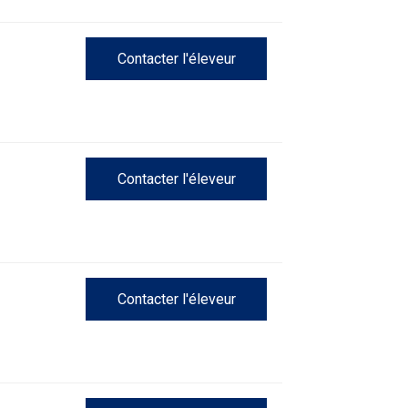
Concours
d'obéissance
Contacter l'éleveur
Épreuve
de
chasse
et
concours
Contacter l'éleveur
sur
le
terrain
pour
chiens
d'arrêt
Contacter l'éleveur
Concours
de
rallye
obéissance