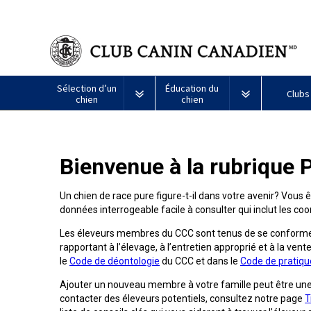
Sélection d’un
Éducation du
Clubs
chien
chien
Puppy List
Propriété responsable
Création d
Bienvenue à la rubrique 
Tous
Programme
Décision d’acheter un chien
Éducation
Ressources
les
Bon
chiens
voisin
Un chien de race pure figure-t-il dans votre avenir? Vous 
Appenzeller
Lévrier
Chien
Barbet
Terrier
Affenpinscher
Akita
Je
canin
données interrogeable facile à consulter qui inclut les 
sennenhund
afghan
esquimau
airedale
veux
du
Le choix d’une race
Assurance vétérinaire
Informatio
américain
faire
CCC
Chiens
Les éleveurs membres du CCC sont tenus de se conformer
(miniature)
tester
Braque
Chien
Malamute
de
mon
rapportant à l’élevage, à l’entretien approprié et à la vente
Bouvier
Azawakh
français
Terrier
esquimau
d’Alaska
berger
chien
Trouver un éleveur
Nutrition
Quoi de ne
le
Code de déontologie
du CCC et dans le
Code de pratiqu
australien
(Gascogne)
Nu
américain
responsable
Chien
Américain
(nain)
Ajouter un nouveau membre à votre famille peut être un
esquimau
Basenji
Berger
Lévriers
contacter des éleveurs potentiels, consultez notre page
T
américain
Je
Santé
FAQ
Kelpie
Braque
d’Anatolie
et