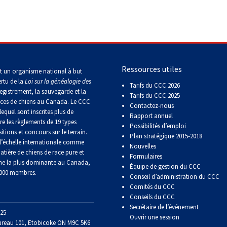
Épreuve
de
pistage
Ressources utiles
t un organisme national à but
Certificat
ertu de la
Loi sur la généalogie des
Tarifs du CCC 2026
de
egistrement, la sauvegarde et la
travail
Tarifs du CCC 2025
aces de chiens au Canada. Le CCC
Contactez-nous
lequel sont inscrites plus de
Rapport annuel
re les règlements de 19 types
Possibilités d’emploi
Événements
itions et concours sur le terrain.
non-
Plan stratégique 2015-2018
’échelle internationale comme
CCC
Nouvelles
atière de chiens de race pure et
Formulaires
ne la plus dominante au Canada,
Équipe de gestion du CCC
 000 membres.
Titres
Conseil d’administration du CCC
de
Comités du CCC
versatilité
Conseils du CCC
Secrétaire de l’événement
25
Ouvrir une session
ureau 101, Etobicoke ON M9C 5K6